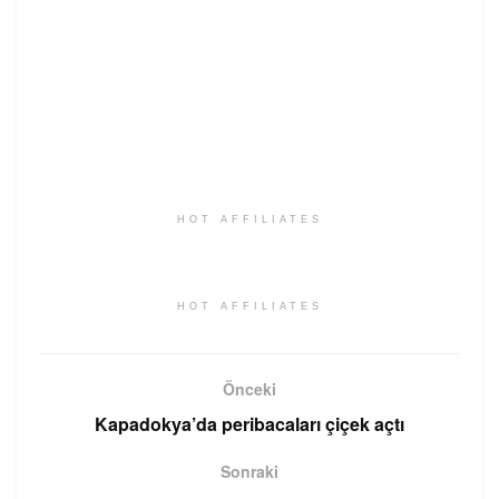
HOT AFFILIATES
HOT AFFILIATES
Önceki
Kapadokya’da peribacaları çiçek açtı
Sonraki