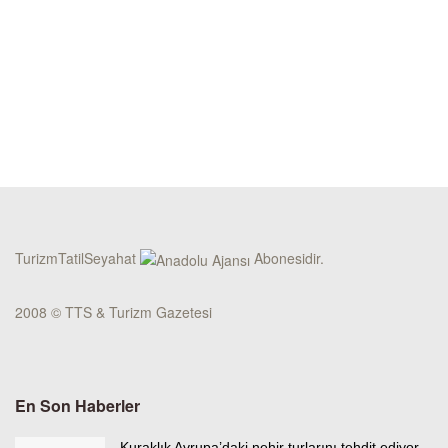
TurizmTatilSeyahat
Abonesidir.
2008 © TTS & Turizm Gazetesi
En Son Haberler
Kuraklık Avrupa’daki nehir turlarını tehdit ediyor