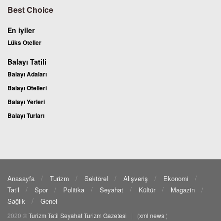
Best Choice
En iyiler
Lüks Oteller
Balayı Tatili
Balayı Adaları
Balayı Otelleri
Balayı Yerleri
Balayı Turları
Anasayfa
Turizm
Sektörel
Alışveriş
Ekonomi
Tatil
Spor
Politika
Seyahat
Kültür
Magazin
Sağlık
Genel
2020 ©
Turizm Tatil Seyahat
Turizm Gazetesi
| (
xml
news
)