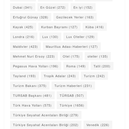
Dubai
(341)
En Güzel
(272)
En iyi
(152)
Ertuğrul Günay
(328)
Gezilecek Yerler
(163)
Kayak
(425)
Kurban Bayramı
(127)
Küba
(416)
Londra
(216)
Lux
(130)
Lux Oteller
(129)
Maldivler
(423)
Mauritius Adası Haberleri
(127)
Mehmet Nuri Ersoy
(223)
Otel
(175)
oteller
(135)
Pegasus Hava Yolları
(196)
Roma
(149)
Tatil
(200)
Tayland
(193)
Tropik Adalar
(243)
Turizm
(242)
Turizm Bakanı
(375)
Turizm Haberleri
(231)
TURSAB Başkanı
(481)
TÜRSAB
(507)
Türk Hava Yolları
(575)
Türkiye
(1656)
Türkiye Seyahat Acentaları Birliği
(279)
Türkiye Seyahat Acentaları Birliği
(202)
Venedik
(226)