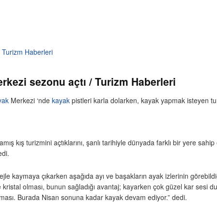
 Turizm Haberleri
kezi sezonu açtı / Turizm Haberleri
yak
Merkezi ‘nde
kayak
pistleri karla dolarken, kayak yapmak isteyen tu
 kış turizmini açtıklarını, şanlı tarihiyle dünyada farklı bir yere sahip
edi.
 kaymaya çıkarken aşağıda ayı ve başakların ayak izlerinin görebildiğin
e kristal olması, bunun sağladığı avantaj; kayarken çok güzel kar sesi duy
olması. Burada Nisan sonuna kadar kayak devam ediyor.” dedi.