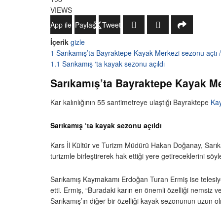
VIEWS
WhatsApp ile Gönder
Paylaş
Tweetle
İçerik
gizle
1
Sarıkamış’ta Bayraktepe Kayak Merkezi sezonu açtı /
1.1
Sarıkamış ‘ta kayak sezonu açıldı
Sarıkamış’ta Bayraktepe Kayak Mer
Kar kalınlığının 55 santimetreye ulaştığı Bayraktepe
Ka
Sarıkamış ‘ta kayak sezonu açıldı
Kars İl Kültür ve Turizm Müdürü Hakan Doğanay, Sarıkamış
turizmle birleştirerek hak ettiği yere getireceklerini söyl
Sarıkamış Kaymakamı Erdoğan Turan Ermiş ise telesiyejle
etti. Ermiş, “Buradaki karın en önemli özelliği nemsiz v
Sarıkamış’ın diğer bir özelliği kayak sezonunun uzun 