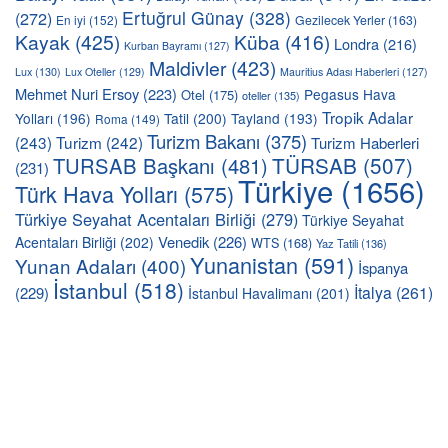
Ertuğrul Günay
(328)
(272)
En iyi
(152)
Gezilecek Yerler
(163)
Kayak
(425)
Küba
(416)
Londra
(216)
Kurban Bayramı
(127)
Maldivler
(423)
Lux
(130)
Lux Oteller
(129)
Mauritius Adası Haberleri
(127)
Mehmet Nuri Ersoy
(223)
Pegasus Hava
Otel
(175)
oteller
(135)
Tropik Adalar
Yolları
(196)
Tatil
(200)
Tayland
(193)
Roma
(149)
Turizm Bakanı
(375)
(243)
Turizm
(242)
Turizm Haberleri
TÜRSAB
(507)
TURSAB Başkanı
(481)
(231)
Türkiye
(1656)
Türk Hava Yolları
(575)
Türkiye Seyahat Acentaları Birliği
(279)
Türkiye Seyahat
Venedik
(226)
Acentaları Birliği
(202)
WTS
(168)
Yaz Tatili
(136)
Yunanistan
(591)
Yunan Adaları
(400)
İspanya
İstanbul
(518)
İtalya
(261)
(229)
İstanbul Havalimanı
(201)