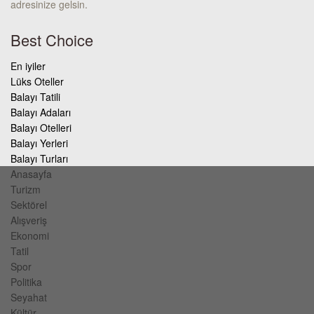
adresinize gelsin.
Best Choice
En iyiler
Lüks Oteller
Balayı Tatili
Balayı Adaları
Balayı Otelleri
Balayı Yerleri
Balayı Turları
Anasayfa
Turizm
Sektörel
Alışveriş
Ekonomi
Tatil
Spor
Politika
Seyahat
Kültür