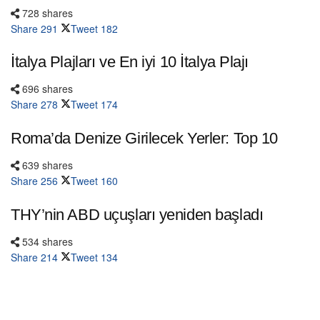
728 shares
Share
291
Tweet
182
İtalya Plajları ve En iyi 10 İtalya Plajı
696 shares
Share
278
Tweet
174
Roma’da Denize Girilecek Yerler: Top 10
639 shares
Share
256
Tweet
160
THY’nin ABD uçuşları yeniden başladı
534 shares
Share
214
Tweet
134