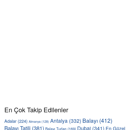
En Çok Takip Edilenler
Balayı
(412)
Antalya
(332)
Adalar
(224)
Almanya
(128)
Balayı Tatili
(381)
Dubai
(341)
En Güzel
Balayı Turları
(169)