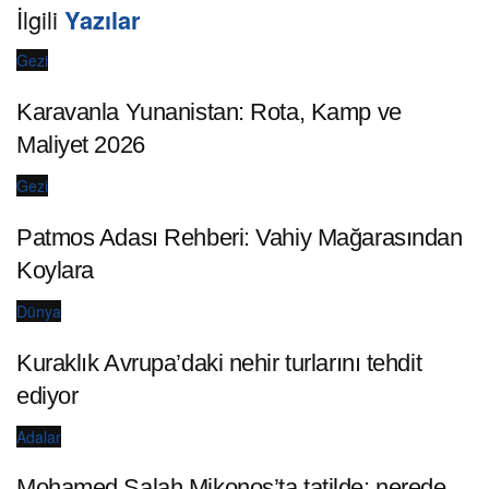
İlgili
Yazılar
Gezi
Karavanla Yunanistan: Rota, Kamp ve
Maliyet 2026
Gezi
Patmos Adası Rehberi: Vahiy Mağarasından
Koylara
Dünya
Kuraklık Avrupa’daki nehir turlarını tehdit
ediyor
Adalar
Mohamed Salah Mikonos’ta tatilde: nerede