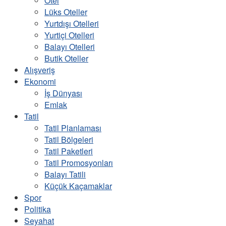
Otel
Lüks Oteller
Yurtdışı Otelleri
Yurtiçi Otelleri
Balayı Otelleri
Butik Oteller
Alışveriş
Ekonomi
İş Dünyası
Emlak
Tatil
Tatil Planlaması
Tatil Bölgeleri
Tatil Paketleri
Tatil Promosyonları
Balayı Tatili
Küçük Kaçamaklar
Spor
Politika
Seyahat