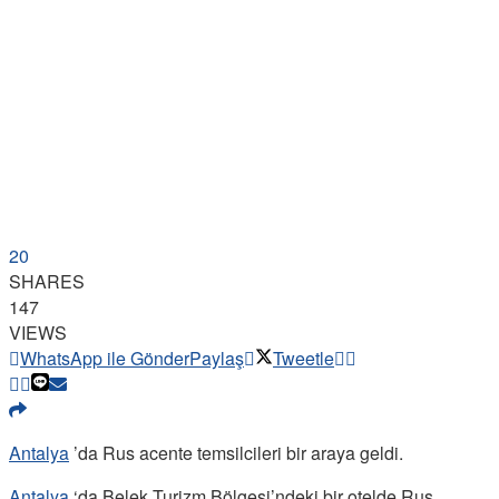
20
SHARES
147
VIEWS
WhatsApp ile Gönder
Paylaş
Tweetle
Antalya
’da Rus acente temsilcileri bir araya geldi.
Antalya
‘da Belek Turizm Bölgesi’ndeki bir otelde Rus