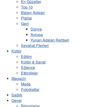
En Güzeller
Top 10
Balayı Adaları
Plajlar
Gezi
Dünya
Avrupa
Yunan Adaları Rehberi
Seyahat Fikirleri
Kültür
Eğitim
Kültür & Sanat
Eğlence
Etkinlikler
Magazin
Moda
Fotoğraflar
Sağlık
Genel
Röportajlar