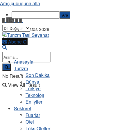
Araç çubuğuna atla
Ara
Cuma, 7 Ağustos 2026
Abone Ol
Anasayfa
Turizm
Son Dakika
No Result
Dünya
View All Result
Türkiye
Teknoloji
En iyiler
Sektörel
Fuarlar
Otel
Lüks Oteller