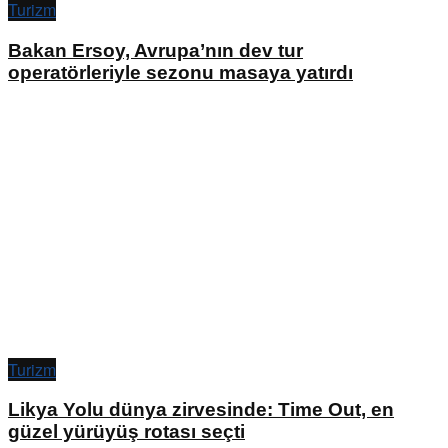
Turizm
Bakan Ersoy, Avrupa’nın dev tur
operatörleriyle sezonu masaya yatırdı
Turizm
Likya Yolu dünya zirvesinde: Time Out, en
güzel yürüyüş rotası seçti