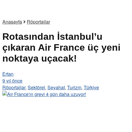
Anasayfa
Röportajlar
Rotasından İstanbul’u
çıkaran Air France üç yeni
noktaya uçacak!
Ertan
9 yıl önce
Röportajlar
,
Sektörel
,
Seyahat
,
Turizm
,
Türkiye