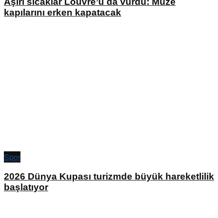
Aşırı sıcaklar Louvre’u da vurdu: Müze
kapılarını erken kapatacak
Spor
2026 Dünya Kupası turizmde büyük hareketlilik
başlatıyor