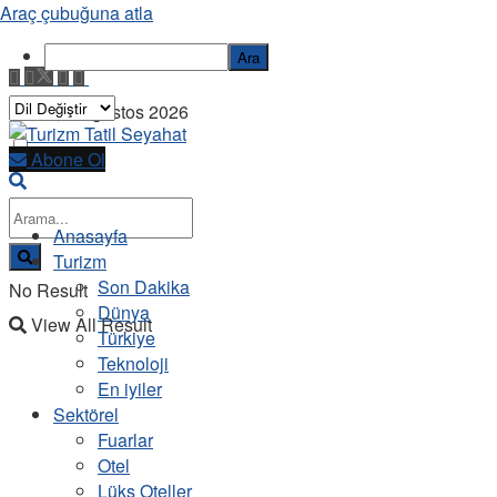
Araç çubuğuna atla
Ara
Cuma, 7 Ağustos 2026
Abone Ol
Anasayfa
Turizm
Son Dakika
No Result
Dünya
View All Result
Türkiye
Teknoloji
En iyiler
Sektörel
Fuarlar
Otel
Lüks Oteller