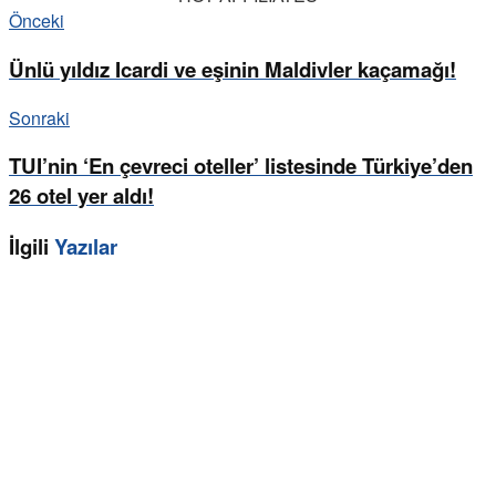
Önceki
Ünlü yıldız Icardi ve eşinin Maldivler kaçamağı!
Sonraki
TUI’nin ‘En çevreci oteller’ listesinde Türkiye’den
26 otel yer aldı!
İlgili
Yazılar