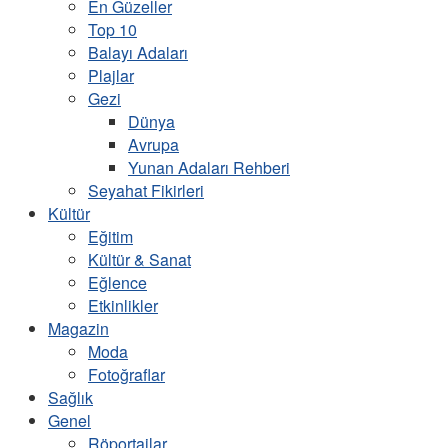
En Güzeller
Top 10
Balayı Adaları
Plajlar
Gezi
Dünya
Avrupa
Yunan Adaları Rehberi
Seyahat Fikirleri
Kültür
Eğitim
Kültür & Sanat
Eğlence
Etkinlikler
Magazin
Moda
Fotoğraflar
Sağlık
Genel
Röportajlar