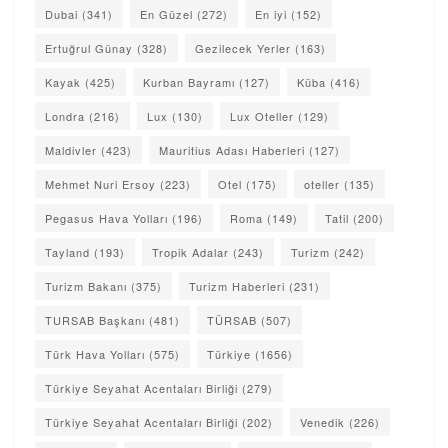
Dubai
(341)
En Güzel
(272)
En iyi
(152)
Ertuğrul Günay
(328)
Gezilecek Yerler
(163)
Kayak
(425)
Kurban Bayramı
(127)
Küba
(416)
Londra
(216)
Lux
(130)
Lux Oteller
(129)
Maldivler
(423)
Mauritius Adası Haberleri
(127)
Mehmet Nuri Ersoy
(223)
Otel
(175)
oteller
(135)
Pegasus Hava Yolları
(196)
Roma
(149)
Tatil
(200)
Tayland
(193)
Tropik Adalar
(243)
Turizm
(242)
Turizm Bakanı
(375)
Turizm Haberleri
(231)
TURSAB Başkanı
(481)
TÜRSAB
(507)
Türk Hava Yolları
(575)
Türkiye
(1656)
Türkiye Seyahat Acentaları Birliği
(279)
Türkiye Seyahat Acentaları Birliği
(202)
Venedik
(226)