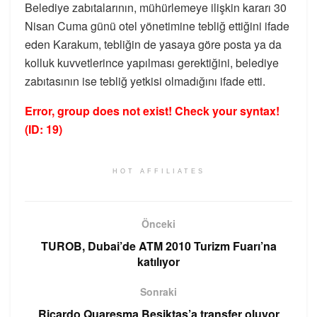
Belediye zabıtalarının, mühürlemeye ilişkin kararı 30
Nisan Cuma günü otel yönetimine tebliğ ettiğini ifade
eden Karakum, tebliğin de yasaya göre posta ya da
kolluk kuvvetlerince yapılması gerektiğini, belediye
zabıtasının ise tebliğ yetkisi olmadığını ifade etti.
Error, group does not exist! Check your syntax!
(ID: 19)
HOT AFFILIATES
Önceki
TUROB, Dubai’de ATM 2010 Turizm Fuarı’na
katılıyor
Sonraki
Ricardo Quaresma Beşiktaş’a transfer oluyor