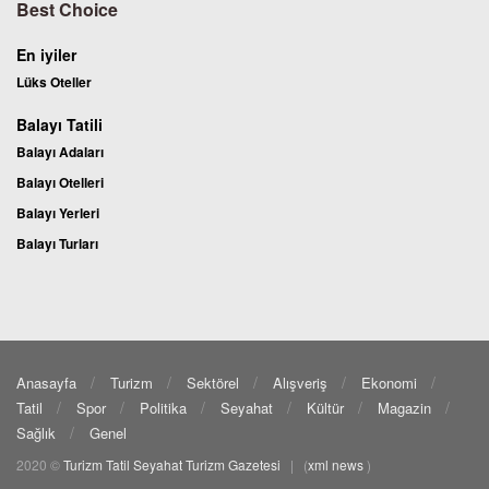
Best Choice
En iyiler
Lüks Oteller
Balayı Tatili
Balayı Adaları
Balayı Otelleri
Balayı Yerleri
Balayı Turları
Anasayfa
Turizm
Sektörel
Alışveriş
Ekonomi
Tatil
Spor
Politika
Seyahat
Kültür
Magazin
Sağlık
Genel
2020 ©
Turizm Tatil Seyahat
Turizm Gazetesi
| (
xml
news
)