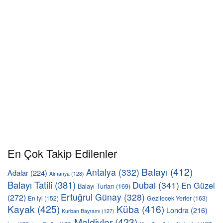
En Çok Takip Edilenler
Balayı
(412)
Antalya
(332)
Adalar
(224)
Almanya
(128)
Balayı Tatili
(381)
Dubai
(341)
En Güzel
Balayı Turları
(169)
Ertuğrul Günay
(328)
(272)
En iyi
(152)
Gezilecek Yerler
(163)
Kayak
(425)
Küba
(416)
Londra
(216)
Kurban Bayramı
(127)
Maldivler
(423)