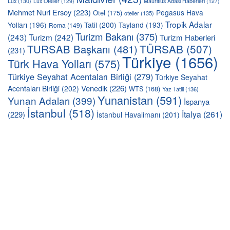
Lux
(130)
Lux Oteller
(129)
Mauritius Adası Haberleri
(127)
Mehmet Nuri Ersoy
(223)
Pegasus Hava
Otel
(175)
oteller
(135)
Tropik Adalar
Yolları
(196)
Tatil
(200)
Tayland
(193)
Roma
(149)
Turizm Bakanı
(375)
(243)
Turizm
(242)
Turizm Haberleri
TÜRSAB
(507)
TURSAB Başkanı
(481)
(231)
Türkiye
(1656)
Türk Hava Yolları
(575)
Türkiye Seyahat Acentaları Birliği
(279)
Türkiye Seyahat
Venedik
(226)
Acentaları Birliği
(202)
WTS
(168)
Yaz Tatili
(136)
Yunanistan
(591)
Yunan Adaları
(399)
İspanya
İstanbul
(518)
İtalya
(261)
(229)
İstanbul Havalimanı
(201)