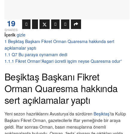
19
SHARES
İçerik
gizle
1
Beşiktaş Başkanı Fikret Orman Quaresma hakkında sert
açıklamalar yaptı
1.1
Q7 Bu paraya oynamam dedi
1.1.1
Fikret Orman”Asgari ücretli işçim neyse Quaresma odur”
Beşiktaş Başkanı Fikret
Orman Quaresma hakkında
sert açıklamalar yaptı
Yeni sezon hazırlıklarını Avusturya’da sürdüren
Beşiktaş
’ta Kulüp
Başkanı Fikret Orman, gazetecilerle iftar yemeğinde bir araya
geldi. İftar sonrası Orman, basın mensuplarına önemli
açıklamalarda bulundu. Orman, ‘feda’ sloganı ile çıktıkları yolda