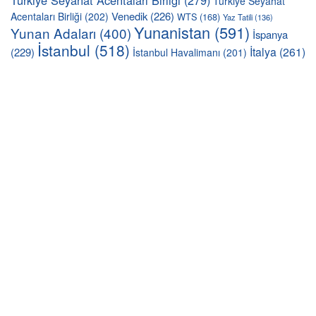
Türkiye Seyahat Acentaları Birliği
(279)
Türkiye Seyahat
Venedik
(226)
Acentaları Birliği
(202)
WTS
(168)
Yaz Tatili
(136)
Yunanistan
(591)
Yunan Adaları
(400)
İspanya
İstanbul
(518)
İtalya
(261)
(229)
İstanbul Havalimanı
(201)