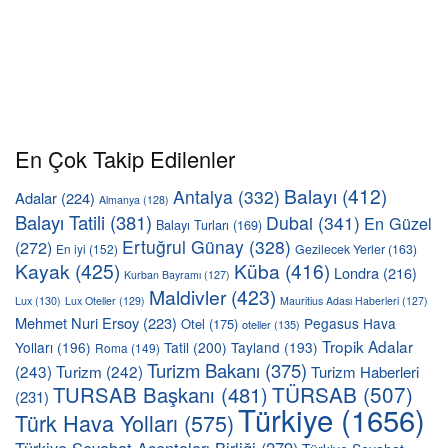
En Çok Takip Edilenler
Balayı
(412)
Antalya
(332)
Adalar
(224)
Almanya
(128)
Balayı Tatili
(381)
Dubai
(341)
En Güzel
Balayı Turları
(169)
Ertuğrul Günay
(328)
(272)
En iyi
(152)
Gezilecek Yerler
(163)
Kayak
(425)
Küba
(416)
Londra
(216)
Kurban Bayramı
(127)
Maldivler
(423)
Lux
(130)
Lux Oteller
(129)
Mauritius Adası Haberleri
(127)
Mehmet Nuri Ersoy
(223)
Pegasus Hava
Otel
(175)
oteller
(135)
Tropik Adalar
Yolları
(196)
Tatil
(200)
Tayland
(193)
Roma
(149)
Turizm Bakanı
(375)
(243)
Turizm
(242)
Turizm Haberleri
TÜRSAB
(507)
TURSAB Başkanı
(481)
(231)
Türkiye
(1656)
Türk Hava Yolları
(575)