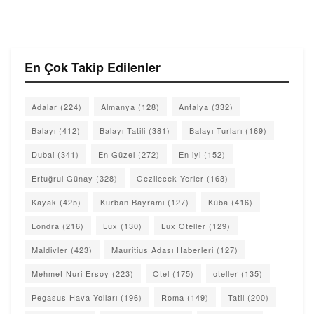
En Çok Takip Edilenler
Adalar
(224)
Almanya
(128)
Antalya
(332)
Balayı
(412)
Balayı Tatili
(381)
Balayı Turları
(169)
Dubai
(341)
En Güzel
(272)
En iyi
(152)
Ertuğrul Günay
(328)
Gezilecek Yerler
(163)
Kayak
(425)
Kurban Bayramı
(127)
Küba
(416)
Londra
(216)
Lux
(130)
Lux Oteller
(129)
Maldivler
(423)
Mauritius Adası Haberleri
(127)
Mehmet Nuri Ersoy
(223)
Otel
(175)
oteller
(135)
Pegasus Hava Yolları
(196)
Roma
(149)
Tatil
(200)