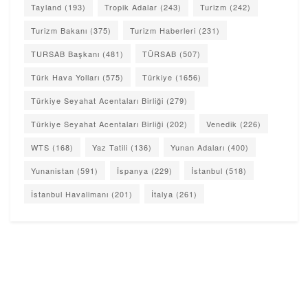
Tayland
(193)
Tropik Adalar
(243)
Turizm
(242)
Turizm Bakanı
(375)
Turizm Haberleri
(231)
TURSAB Başkanı
(481)
TÜRSAB
(507)
Türk Hava Yolları
(575)
Türkiye
(1656)
Türkiye Seyahat Acentaları Birliği
(279)
Türkiye Seyahat Acentaları Birliği
(202)
Venedik
(226)
WTS
(168)
Yaz Tatili
(136)
Yunan Adaları
(400)
Yunanistan
(591)
İspanya
(229)
İstanbul
(518)
İstanbul Havalimanı
(201)
İtalya
(261)