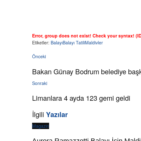
Error, group does not exist! Check your syntax! (ID
Etiketler:
Balayı
Balayı Tatili
Maldivler
Önceki
Bakan Günay Bodrum belediye başka
Sonraki
Limanlara 4 ayda 123 gemi geldi
İlgili
Yazılar
Magazin
Aurora Ramazzotti Balayı İçin Maldi