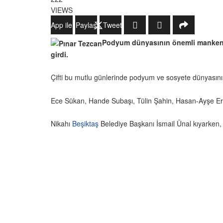
VIEWS
WhatsApp ile Gönder
Paylaş
Tweetle
Podyum dünyasının önemli mankenler
girdi.
Çifti bu mutlu günlerinde podyum ve sosyete dünyasının
Ece Sükan, Hande Subaşı, Tülin Şahin, Hasan-Ayşe Erd
Nikahı
Beşiktaş
Belediye Başkanı İsmail Ünal kıyarken, ç