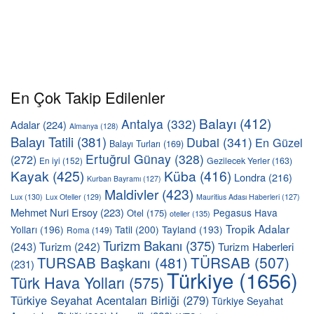
En Çok Takip Edilenler
Balayı
(412)
Antalya
(332)
Adalar
(224)
Almanya
(128)
Balayı Tatili
(381)
Dubai
(341)
En Güzel
Balayı Turları
(169)
Ertuğrul Günay
(328)
(272)
En iyi
(152)
Gezilecek Yerler
(163)
Kayak
(425)
Küba
(416)
Londra
(216)
Kurban Bayramı
(127)
Maldivler
(423)
Lux
(130)
Lux Oteller
(129)
Mauritius Adası Haberleri
(127)
Mehmet Nuri Ersoy
(223)
Pegasus Hava
Otel
(175)
oteller
(135)
Tropik Adalar
Yolları
(196)
Tatil
(200)
Tayland
(193)
Roma
(149)
Turizm Bakanı
(375)
(243)
Turizm
(242)
Turizm Haberleri
TÜRSAB
(507)
TURSAB Başkanı
(481)
(231)
Türkiye
(1656)
Türk Hava Yolları
(575)
Türkiye Seyahat Acentaları Birliği
(279)
Türkiye Seyahat