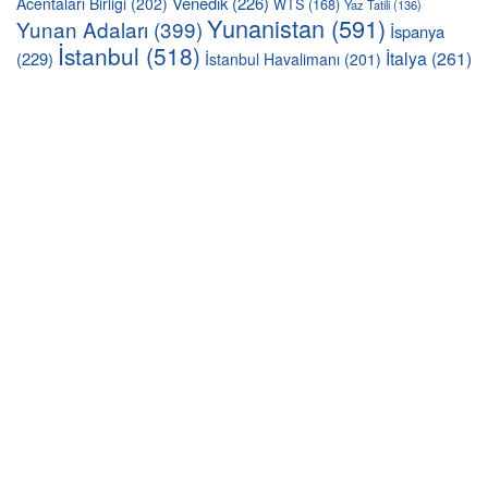
Venedik
(226)
Acentaları Birliği
(202)
WTS
(168)
Yaz Tatili
(136)
Yunanistan
(591)
Yunan Adaları
(399)
İspanya
İstanbul
(518)
İtalya
(261)
(229)
İstanbul Havalimanı
(201)