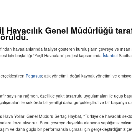
il Havacılık Genel Müdürlüğü taraf
örüldü.
ından havaalanlarında faaliyet gösteren kuruluşların çevreye ve insan sa
lmesi için başlattığı “Yeşil Havaalanı” projesi kapsamında
İstanbul
Sabiha 
gerçekleştiren
Pegasus
; atık yönetimi, doğal kaynak yönetimi ve emisyo
fir sayısına rağmen, özellikle yakıt tasarrufu uygulamaları ile uçuş başı
ışmaları ile sektörde bir yeniliği daha gerçekleştirdi ve bir başarıya da
us Hava Yolları Genel Müdürü Sertaç Haybat, “Türkiye’de havacılık sekt
malara imza atıyoruz. Bunu çevreye duyarlılık alanında yaptığımız çalış
laşım ve daha güçlü bir performansla uçması için gerçekleştirdiğimiz çev