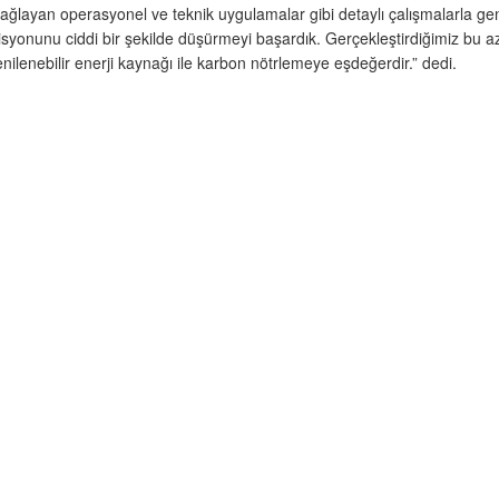
u sağlayan operasyonel ve teknik uygulamalar gibi detaylı çalışmalarla ge
syonunu ciddi bir şekilde düşürmeyi başardık. Gerçekleştirdiğimiz bu azalt
enilenebilir enerji kaynağı ile karbon nötrlemeye eşdeğerdir.” dedi.