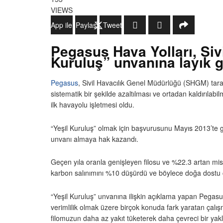
VIEWS
WhatsApp ile Gönder
Paylaş
Tweetle
Pegasus Hava Yolları, Siv
Kuruluş” unvanına layık g
Pegasus
, Sivil Havacılık Genel Müdürlüğü (SHGM) taraf
sistematik bir şekilde azaltılması ve ortadan kaldırılabi
ilk havayolu işletmesi oldu.
“Yeşil Kuruluş” olmak için başvurusunu Mayıs 2013’te 
unvanı almaya hak kazandı.
Geçen yıla oranla genişleyen filosu ve %22.3 artan misa
karbon salınımını %10 düşürdü ve böylece doğa dostu çal
“Yeşil Kuruluş” unvanına ilişkin açıklama yapan Pegas
verimlilik olmak üzere birçok konuda fark yaratan çalış
filomuzun daha az yakıt tüketerek daha çevreci bir yak