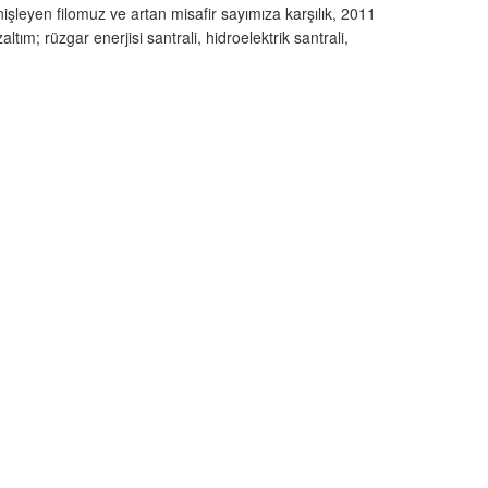
nişleyen filomuz ve artan misafir sayımıza karşılık, 2011
ım; rüzgar enerjisi santrali, hidroelektrik santrali,