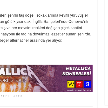
ler; şehrin taş döşeli sokaklarında keyifli yürüyüşler
man gölü kıyısındaki İngiliz Bahçeleri’nde Cenevre’nin
mış ve her mevsim renkleri değişen çiçek saatini
binasyonu ile tadına doyulmaz lezzetler sunan şehirde,
ğer alternatifler arasında yer alıyor.
 AFFILIATES