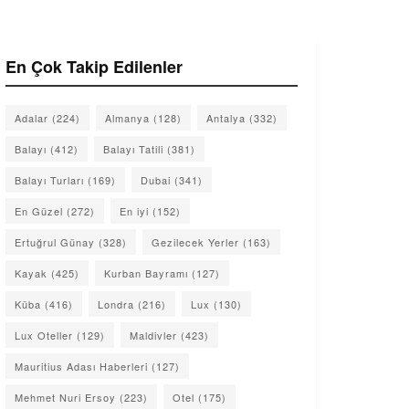
En Çok Takip Edilenler
Adalar
(224)
Almanya
(128)
Antalya
(332)
Balayı
(412)
Balayı Tatili
(381)
Balayı Turları
(169)
Dubai
(341)
En Güzel
(272)
En iyi
(152)
Ertuğrul Günay
(328)
Gezilecek Yerler
(163)
Kayak
(425)
Kurban Bayramı
(127)
Küba
(416)
Londra
(216)
Lux
(130)
Lux Oteller
(129)
Maldivler
(423)
Mauritius Adası Haberleri
(127)
Mehmet Nuri Ersoy
(223)
Otel
(175)