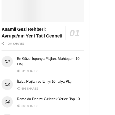
Ksamil Gezi Rehberi:
Avrupa’nın Yeni Tatil Cenneti
1004 SHARES
En Güzel İspanya Plajları: Muhteşem 10
Plaj
726 SHARES
İtalya Plajları ve En iyi 10 İtalya Plajı
696 SHARES
Roma’da Denize Girilecek Yerler: Top 10
638 SHARES