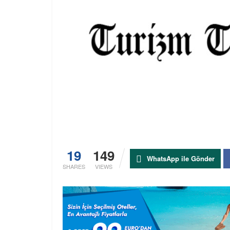
19
149
WhatsApp ile Gönder
SHARES
VIEWS