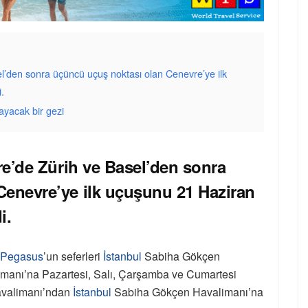
el’den sonra üçüncü uçuş noktası olan Cenevre’ye ilk
.
ayacak bir gezi
re’de Zürih ve Basel’den sonra
Cenevre’ye ilk uçuşunu 21 Haziran
i.
Pegasus
’un seferleri
İstanbul
Sabiha Gökçen
manı’na Pazartesi, Salı, Çarşamba ve Cumartesi
Havalimanı’ndan
İstanbul
Sabiha Gökçen Havalimanı’na