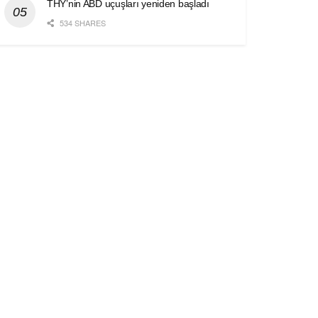
THY’nin ABD uçuşları yeniden başladı
534 SHARES