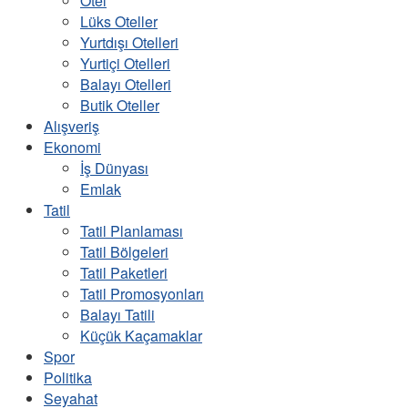
Otel
Lüks Oteller
Yurtdışı Otelleri
Yurtiçi Otelleri
Balayı Otelleri
Butik Oteller
Alışveriş
Ekonomi
İş Dünyası
Emlak
Tatil
Tatil Planlaması
Tatil Bölgeleri
Tatil Paketleri
Tatil Promosyonları
Balayı Tatili
Küçük Kaçamaklar
Spor
Politika
Seyahat