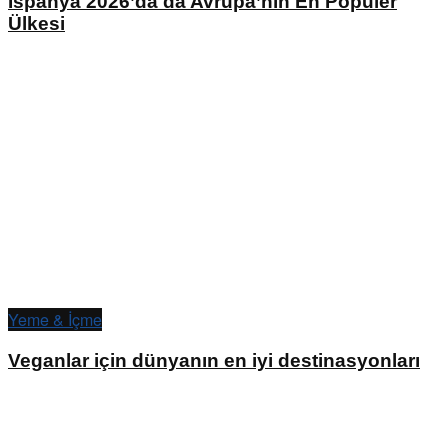
İspanya 2026’da da Avrupa’nın En Popüler
Ülkesi
Yeme & İçme
Veganlar için dünyanın en iyi destinasyonları