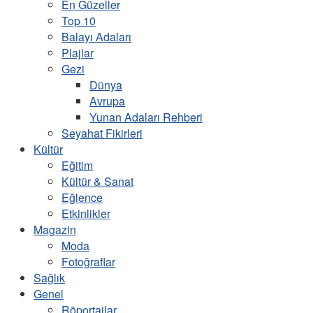
En Güzeller
Top 10
Balayı Adaları
Plajlar
Gezi
Dünya
Avrupa
Yunan Adaları Rehberi
Seyahat Fikirleri
Kültür
Eğitim
Kültür & Sanat
Eğlence
Etkinlikler
Magazin
Moda
Fotoğraflar
Sağlık
Genel
Röportajlar