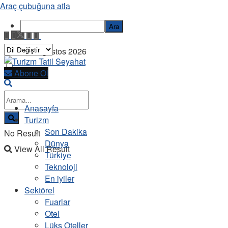
Araç çubuğuna atla
Ara
Cuma, 7 Ağustos 2026
Abone Ol
Anasayfa
Turizm
Son Dakika
No Result
Dünya
View All Result
Türkiye
Teknoloji
En iyiler
Sektörel
Fuarlar
Otel
Lüks Oteller