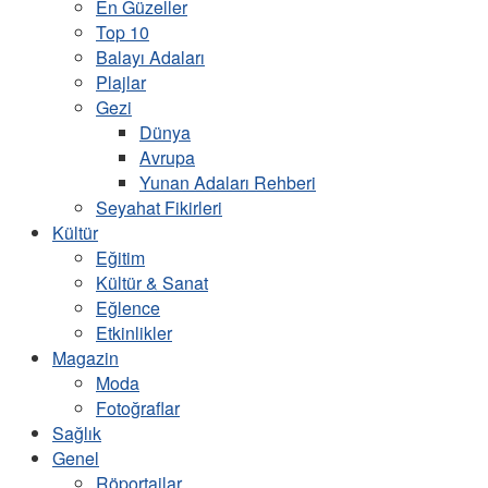
En Güzeller
Top 10
Balayı Adaları
Plajlar
Gezi
Dünya
Avrupa
Yunan Adaları Rehberi
Seyahat Fikirleri
Kültür
Eğitim
Kültür & Sanat
Eğlence
Etkinlikler
Magazin
Moda
Fotoğraflar
Sağlık
Genel
Röportajlar