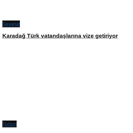
Seyahat
Karadağ Türk vatandaşlarına vize getiriyor
Turizm