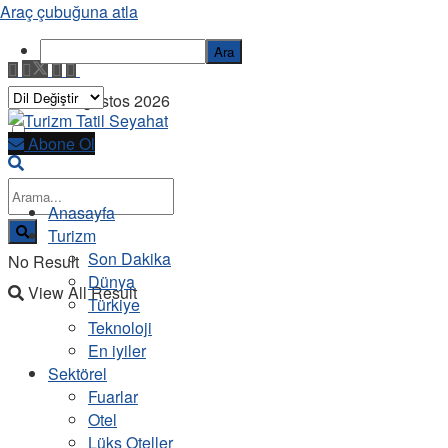
Araç çubuğuna atla
Ara
Cuma, 7 Ağustos 2026
Abone Ol
Anasayfa
Turizm
Son Dakika
No Result
Dünya
View All Result
Türkiye
Teknoloji
En iyiler
Sektörel
Fuarlar
Otel
Lüks Oteller