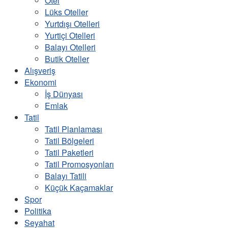
Otel
Lüks Oteller
Yurtdışı Otelleri
Yurtiçi Otelleri
Balayı Otelleri
Butik Oteller
Alışveriş
Ekonomi
İş Dünyası
Emlak
Tatil
Tatil Planlaması
Tatil Bölgeleri
Tatil Paketleri
Tatil Promosyonları
Balayı Tatili
Küçük Kaçamaklar
Spor
Politika
Seyahat