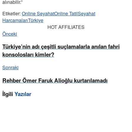
alınabilir.”
Etiketler:
Online Seyahat
Online Tatil
Seyahat
Harcamaları
Türkiye
HOT AFFILIATES
Önceki
Türkiye’nin adı çeşitli suçlamalarla anılan fahri
konsolosları kimler?
Sonraki
Rehber Ömer Faruk Alioğlu kurtarılamadı
İlgili
Yazılar