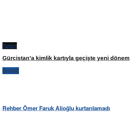
Turizm
Gürcistan’a kimlik kartıyla geçişte yeni dönem
Sonraki
Rehber Ömer Faruk Alioğlu kurtarılamadı