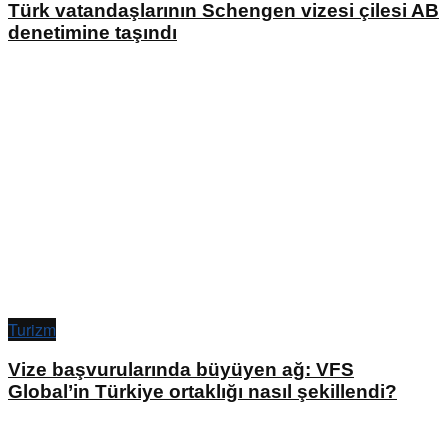
Türk vatandaşlarının Schengen vizesi çilesi AB
denetimine taşındı
Turizm
Vize başvurularında büyüyen ağ: VFS
Global’in Türkiye ortaklığı nasıl şekillendi?