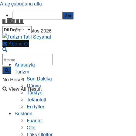
Araç çubuğuna atla
Ara
Cuma, 7 Ağustos 2026
Abone Ol
Anasayfa
Turizm
Son Dakika
No Result
Dünya
View All Result
Türkiye
Teknoloji
En iyiler
Sektörel
Fuarlar
Otel
Lüks Oteller