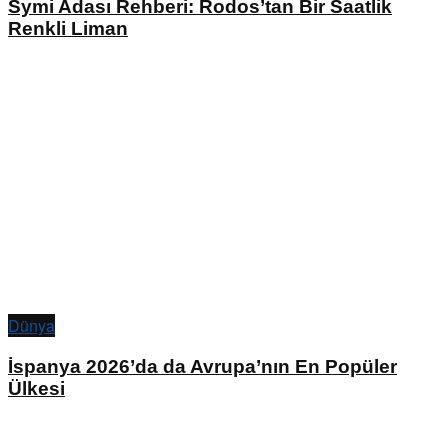
Symi Adası Rehberi: Rodos’tan Bir Saatlik
Renkli Liman
Dünya
İspanya 2026’da da Avrupa’nın En Popüler
Ülkesi