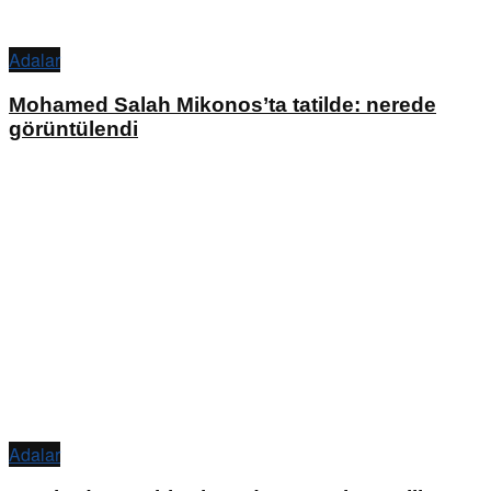
Adalar
Mohamed Salah Mikonos’ta tatilde: nerede
görüntülendi
Adalar