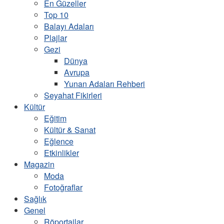
En Güzeller
Top 10
Balayı Adaları
Plajlar
Gezi
Dünya
Avrupa
Yunan Adaları Rehberi
Seyahat Fikirleri
Kültür
Eğitim
Kültür & Sanat
Eğlence
Etkinlikler
Magazin
Moda
Fotoğraflar
Sağlık
Genel
Röportajlar