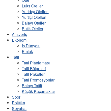
Otel
Lüks Oteller
Yurtdışı Otelleri
Yurtiçi Otelleri
Balayı Otelleri
Butik Oteller
Alışveriş
Ekonomi
İş Dünyası
Emlak
Tatil
Tatil Planlaması
Tatil Bölgeleri
Tatil Paketleri
Tatil Promosyonları
Balayı Tatili
Küçük Kaçamaklar
Spor
Politika
Seyahat