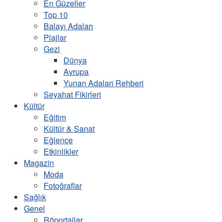
En Güzeller
Top 10
Balayı Adaları
Plajlar
Gezi
Dünya
Avrupa
Yunan Adaları Rehberi
Seyahat Fikirleri
Kültür
Eğitim
Kültür & Sanat
Eğlence
Etkinlikler
Magazin
Moda
Fotoğraflar
Sağlık
Genel
Röportajlar