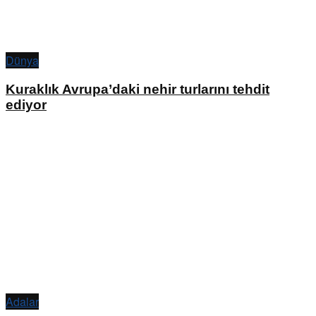
Dünya
Kuraklık Avrupa’daki nehir turlarını tehdit
ediyor
Adalar