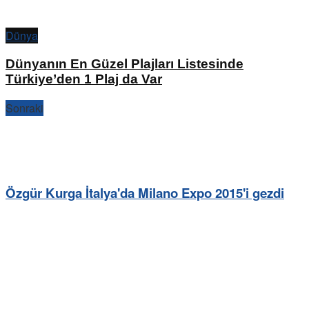
Dünya
Dünyanın En Güzel Plajları Listesinde
Türkiye’den 1 Plaj da Var
Sonraki
Özgür Kurga İtalya'da Milano Expo 2015'i gezdi