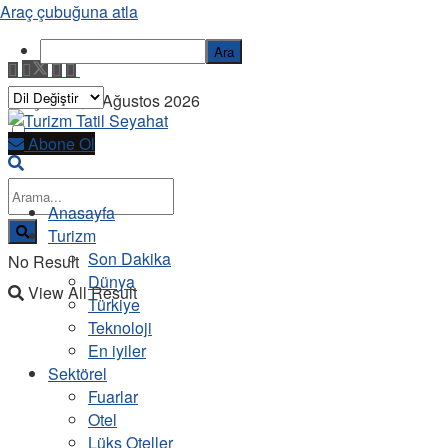
Araç çubuğuna atla
Ara
Perşembe, 6 Ağustos 2026
Abone Ol
Anasayfa
Turizm
Son Dakika
No Result
Dünya
View All Result
Türkiye
Teknoloji
En iyiler
Sektörel
Fuarlar
Otel
Lüks Oteller