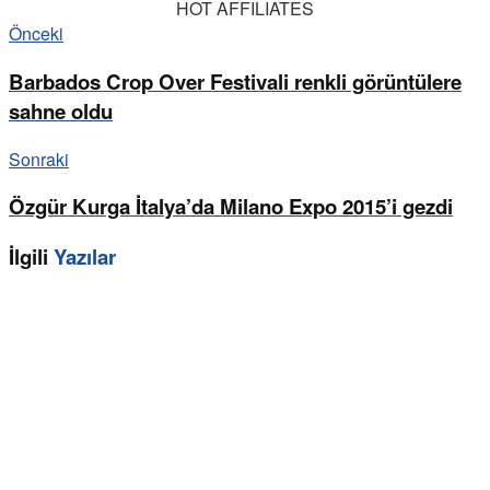
HOT AFFILIATES
Önceki
Barbados Crop Over Festivali renkli görüntülere
sahne oldu
Sonraki
Özgür Kurga İtalya’da Milano Expo 2015’i gezdi
İlgili
Yazılar