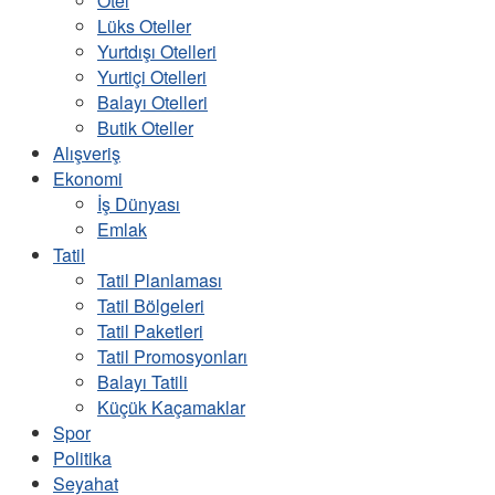
Otel
Lüks Oteller
Yurtdışı Otelleri
Yurtiçi Otelleri
Balayı Otelleri
Butik Oteller
Alışveriş
Ekonomi
İş Dünyası
Emlak
Tatil
Tatil Planlaması
Tatil Bölgeleri
Tatil Paketleri
Tatil Promosyonları
Balayı Tatili
Küçük Kaçamaklar
Spor
Politika
Seyahat