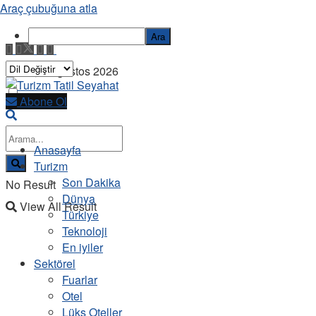
Araç çubuğuna atla
Ara
Pazar, 9 Ağustos 2026
Abone Ol
Anasayfa
Turizm
Son Dakika
No Result
Dünya
View All Result
Türkiye
Teknoloji
En iyiler
Sektörel
Fuarlar
Otel
Lüks Oteller