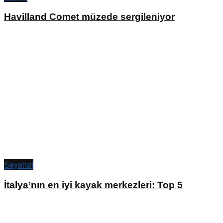
Havilland Comet müzede sergileniyor
Seyahat
İtalya’nın en iyi kayak merkezleri: Top 5