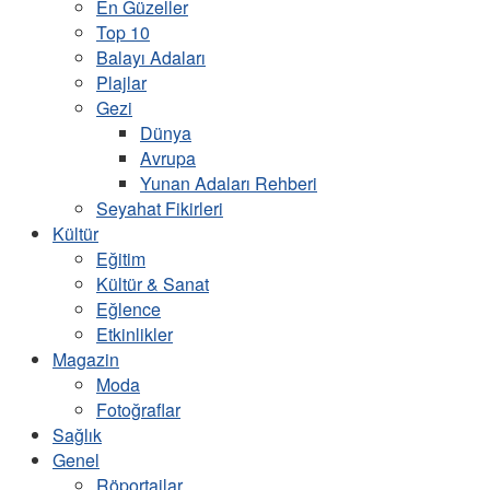
En Güzeller
Top 10
Balayı Adaları
Plajlar
Gezi
Dünya
Avrupa
Yunan Adaları Rehberi
Seyahat Fikirleri
Kültür
Eğitim
Kültür & Sanat
Eğlence
Etkinlikler
Magazin
Moda
Fotoğraflar
Sağlık
Genel
Röportajlar