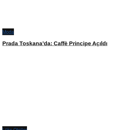
Moda
Prada Toskana’da: Caffè Principe Açıldı
Lüks Oteller