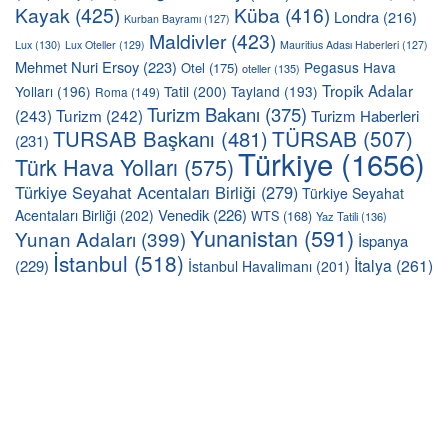
Kayak
(425)
Küba
(416)
Londra
(216)
Kurban Bayramı
(127)
Maldivler
(423)
Lux
(130)
Lux Oteller
(129)
Mauritius Adası Haberleri
(127)
Mehmet Nuri Ersoy
(223)
Pegasus Hava
Otel
(175)
oteller
(135)
Tropik Adalar
Yolları
(196)
Tatil
(200)
Tayland
(193)
Roma
(149)
Turizm Bakanı
(375)
(243)
Turizm
(242)
Turizm Haberleri
TÜRSAB
(507)
TURSAB Başkanı
(481)
(231)
Türkiye
(1656)
Türk Hava Yolları
(575)
Türkiye Seyahat Acentaları Birliği
(279)
Türkiye Seyahat
Venedik
(226)
Acentaları Birliği
(202)
WTS
(168)
Yaz Tatili
(136)
Yunanistan
(591)
Yunan Adaları
(399)
İspanya
İstanbul
(518)
İtalya
(261)
(229)
İstanbul Havalimanı
(201)