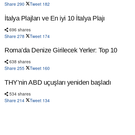
Share
290
Tweet
182
İtalya Plajları ve En iyi 10 İtalya Plajı
696 shares
Share
278
Tweet
174
Roma’da Denize Girilecek Yerler: Top 10
638 shares
Share
255
Tweet
160
THY’nin ABD uçuşları yeniden başladı
534 shares
Share
214
Tweet
134