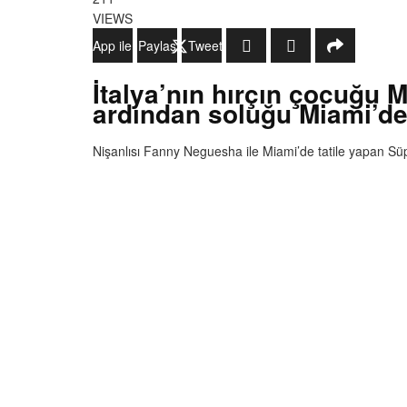
VIEWS
WhatsApp ile Gönder
Paylaş
Tweetle
İtalya’nın hırçın çocuğu 
ardından soluğu Miami’de 
Nişanlısı Fanny Neguesha ile Miami’de tatile yapan Süper 