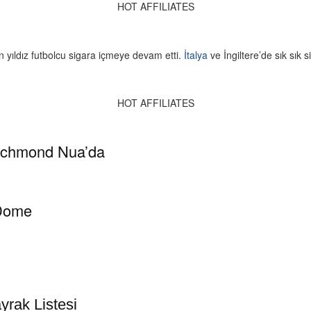
HOT AFFILIATES
n yıldız futbolcu sigara içmeye devam etti.
İtalya
ve İngiltere’de sık sık s
HOT AFFILIATES
ichmond Nua’da
 Dome
yrak Listesi