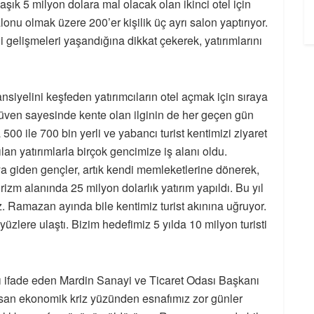
laşık 5 milyon dolara mal olacak olan ikinci otel için
onu olmak üzere 200’er kişilik üç ayrı salon yaptırıyor.
gelişmeleri yaşandığına dikkat çekerek, yatırımlarını
nsiyelini keşfeden yatırımcıların otel açmak için sıraya
üven sayesinde kente olan ilginin de her geçen gün
 500 ile 700 bin yerli ve yabancı turist kentimizi ziyaret
lan yatırımlarla birçok gencimize iş alanı oldu.
ya giden gençler, artık kendi memleketlerine dönerek,
rizm alanında 25 milyon dolarlık yatırım yapıldı. Bu yıl
z. Ramazan ayında bile kentimiz turist akınına uğruyor.
üzlere ulaştı. Bizim hedefimiz 5 yılda 10 milyon turisti
 ifade eden Mardin Sanayi ve Ticaret Odası Başkanı
sarsan ekonomik kriz yüzünden esnafımız zor günler