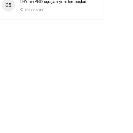
THY’nin ABD uçuşları yeniden başladı
534 SHARES