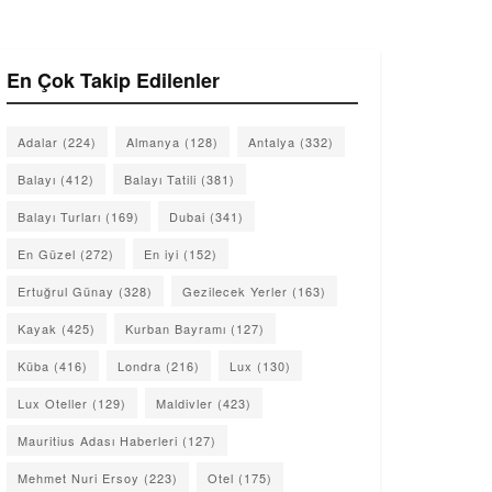
En Çok Takip Edilenler
Adalar
(224)
Almanya
(128)
Antalya
(332)
Balayı
(412)
Balayı Tatili
(381)
Balayı Turları
(169)
Dubai
(341)
En Güzel
(272)
En iyi
(152)
Ertuğrul Günay
(328)
Gezilecek Yerler
(163)
Kayak
(425)
Kurban Bayramı
(127)
Küba
(416)
Londra
(216)
Lux
(130)
Lux Oteller
(129)
Maldivler
(423)
Mauritius Adası Haberleri
(127)
Mehmet Nuri Ersoy
(223)
Otel
(175)