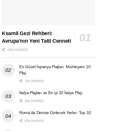
Ksamil Gezi Rehberi:
Avrupa’nın Yeni Tatil Cenneti
1004 SHARES
En Güzel İspanya Plajları: Muhteşem 10
Plaj
726 SHARES
İtalya Plajları ve En iyi 10 İtalya Plajı
696 SHARES
Roma’da Denize Girilecek Yerler: Top 10
638 SHARES