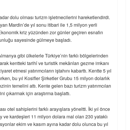
dar dolu olması turizm işletmecilerini hareketlendirdi.
an Mardin’de yıl sonu itibari ile 1,5 milyon yerli
. Ekonomik kriz yüzünden zor günler geçiren esnafın
oğunluğu sayesinde gülmeye başladı.
lmanya gibi ülkelerle Türkiye’nin farklı bölgelerinden
larak kentteki tarihî ve turistik mekânları gezme imkanı
yaret etmesi yatırımcıların iştahını kabarttı. Kentte 5 yıl
ırken, bu yıl Kosifler Şirketler Grubu 15 milyon dolarlık
ezinin temelini attı. Kente gelen bazı turizm yatırımcıları
ini çıkarmak için araştırma başlattı.
otel sahiplerini farklı arayışlara yöneltti. İki yıl önce
 ve kardeşleri 11 milyon dolara mal olan 230 yataklı
syonlar ekim ve kasım ayına kadar dolu olunca bu yıl