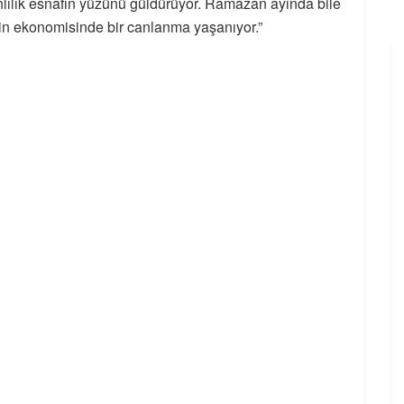
nlılık esnafın yüzünü güldürüyor. Ramazan ayında bile
din ekonomisinde bir canlanma yaşanıyor.”