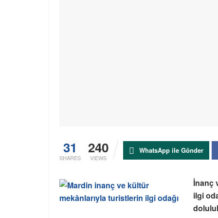
31
240
WhatsApp ile Gönder
SHARES
VIEWS
İnanç v
ilgi o
dolulu