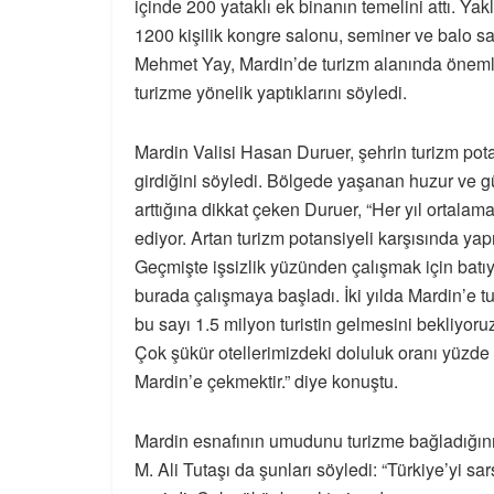
içinde 200 yataklı ek binanın temelini attı. Yak
1200 kişilik kongre salonu, seminer ve balo sal
Mehmet Yay, Mardin’de turizm alanında önemli 
turizme yönelik yaptıklarını söyledi.
Mardin Valisi Hasan Duruer, şehrin turizm pota
girdiğini söyledi. Bölgede yaşanan huzur ve g
arttığına dikkat çeken Duruer, “Her yıl ortalama
ediyor. Artan turizm potansiyeli karşısında yapı
Geçmişte işsizlik yüzünden çalışmak için batı
burada çalışmaya başladı. İki yılda Mardin’e tu
bu sayı 1.5 milyon turistin gelmesini bekliyoru
Çok şükür otellerimizdeki doluluk oranı yüzde y
Mardin’e çekmektir.” diye konuştu.
Mardin esnafının umudunu turizme bağladığını
M. Ali Tutaşı da şunları söyledi: “Türkiye’yi 