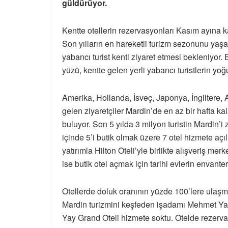
güldürüyor.
Kentte otellerin rezervasyonları Kasım ayına ka
Son yılların en hareketli turizm sezonunu yaşay
yabancı turist kenti ziyaret etmesi bekleniyor
yüzü, kentte gelen yerli yabancı turistlerin y
Amerika, Hollanda, İsveç, Japonya, İngiltere, A
gelen ziyaretçiler Mardin’de en az bir hafta ka
buluyor. Son 5 yılda 3 milyon turistin Mardin’i zi
içinde 5’i butik olmak üzere 7 otel hizmete açıl
yatırımla Hilton Oteli’yle birlikte alışveriş merk
ise butik otel açmak için tarihi evlerin envanter
Otellerde doluk oranının yüzde 100’lere ulaşması 
Mardin turizmini keşfeden işadamı Mehmet Yay
Yay Grand Oteli hizmete soktu. Otelde rezerva