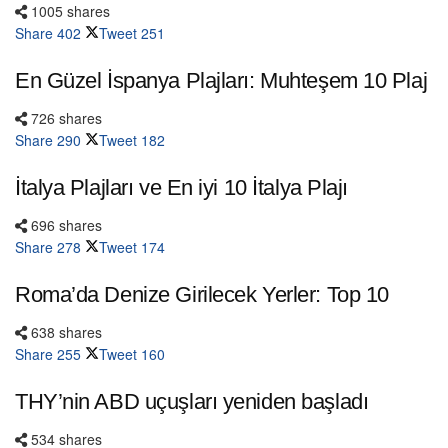
1005 shares
Share
402
Tweet
251
En Güzel İspanya Plajları: Muhteşem 10 Plaj
726 shares
Share
290
Tweet
182
İtalya Plajları ve En iyi 10 İtalya Plajı
696 shares
Share
278
Tweet
174
Roma’da Denize Girilecek Yerler: Top 10
638 shares
Share
255
Tweet
160
THY’nin ABD uçuşları yeniden başladı
534 shares