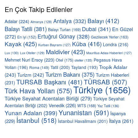
En Çok Takip Edilenler
Balayı
(412)
Antalya
(332)
Adalar
(224)
Almanya
(128)
Balayı Tatili
(381)
Dubai
(341)
En Güzel
Balayı Turları
(169)
Ertuğrul Günay
(328)
(272)
En iyi
(152)
Gezilecek Yerler
(163)
Kayak
(425)
Küba
(416)
Londra
(216)
Kurban Bayramı
(127)
Maldivler
(423)
Lux
(130)
Lux Oteller
(129)
Mauritius Adası Haberleri
(127)
Mehmet Nuri Ersoy
(223)
Pegasus Hava
Otel
(175)
oteller
(135)
Tropik Adalar
Yolları
(196)
Tatil
(200)
Tayland
(193)
Roma
(149)
Turizm Bakanı
(375)
(243)
Turizm
(242)
Turizm Haberleri
TÜRSAB
(507)
TURSAB Başkanı
(481)
(231)
Türkiye
(1656)
Türk Hava Yolları
(575)
Türkiye Seyahat Acentaları Birliği
(279)
Türkiye Seyahat
Venedik
(226)
Acentaları Birliği
(202)
WTS
(168)
Yaz Tatili
(136)
Yunanistan
(591)
Yunan Adaları
(399)
İspanya
İstanbul
(518)
İtalya
(261)
(229)
İstanbul Havalimanı
(201)