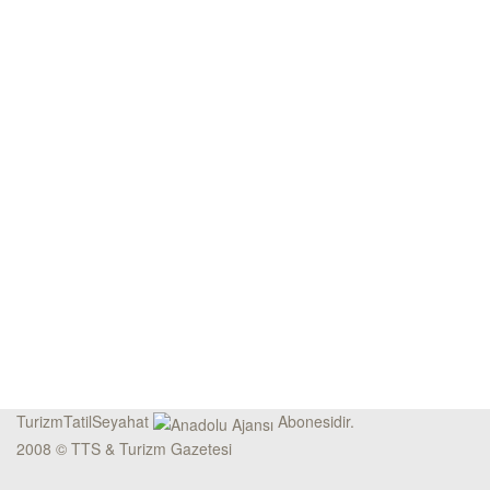
TurizmTatilSeyahat
Abonesidir.
2008 © TTS & Turizm Gazetesi