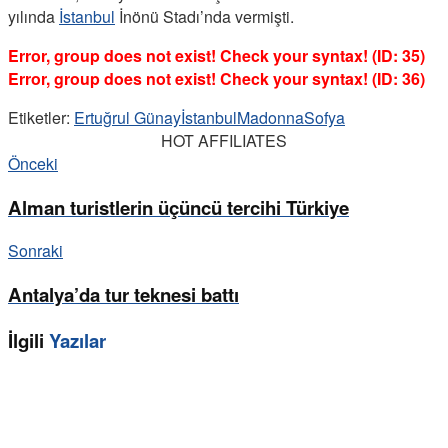
yılında
İstanbul
İnönü Stadı’nda vermişti.
Error, group does not exist! Check your syntax! (ID: 35)
Error, group does not exist! Check your syntax! (ID: 36)
Etiketler:
Ertuğrul Günay
İstanbul
Madonna
Sofya
HOT AFFILIATES
Önceki
Alman turistlerin üçüncü tercihi Türkiye
Sonraki
Antalya’da tur teknesi battı
İlgili
Yazılar