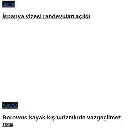
Genel
İspanya vizesi randevuları açıldı
Avrupa
Borovets kayak kış turizminde vazgeçilmez
rota