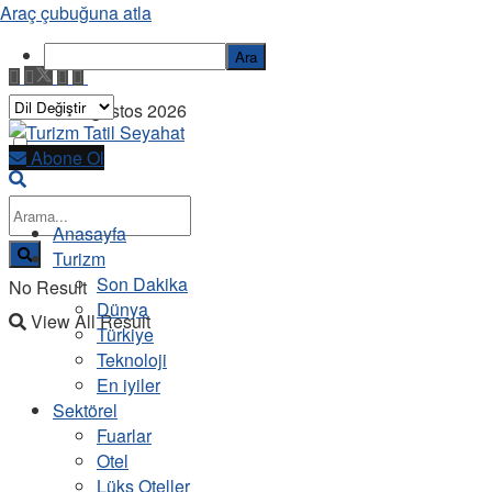
Araç çubuğuna atla
Ara
Cuma, 7 Ağustos 2026
Abone Ol
Anasayfa
Turizm
Son Dakika
No Result
Dünya
View All Result
Türkiye
Teknoloji
En iyiler
Sektörel
Fuarlar
Otel
Lüks Oteller