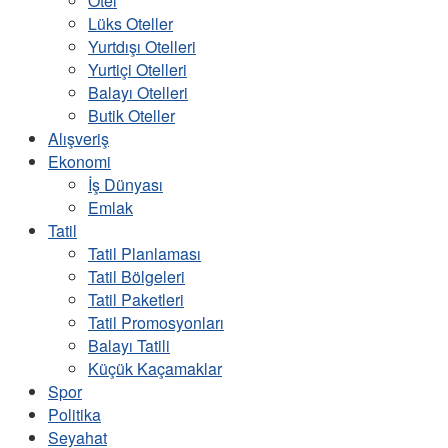
Otel
Lüks Oteller
Yurtdışı Otelleri
Yurtiçi Otelleri
Balayı Otelleri
Butik Oteller
Alışveriş
Ekonomi
İş Dünyası
Emlak
Tatil
Tatil Planlaması
Tatil Bölgeleri
Tatil Paketleri
Tatil Promosyonları
Balayı Tatili
Küçük Kaçamaklar
Spor
Politika
Seyahat