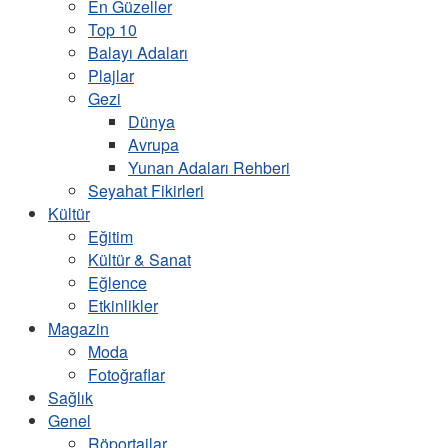
En Güzeller
Top 10
Balayı Adaları
Plajlar
Gezi
Dünya
Avrupa
Yunan Adaları Rehberi
Seyahat Fikirleri
Kültür
Eğitim
Kültür & Sanat
Eğlence
Etkinlikler
Magazin
Moda
Fotoğraflar
Sağlık
Genel
Röportajlar