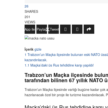
26
SHARES
201
VIEWS
WhatsApp ile Gönder
Paylaş
Tweetle
İçerik
gizle
1
Trabzon’un Maçka ilçesinde bulunan eski NATO üssü ilk
kazandırılacak.
1.1
Maçka’daki üs Rus tehdidine karşı yapıldı!
Trabzon’un Maçka ilçesinde buluna
tarafından bilinen 67 yıllık NATO ü
Trabzon’un Maçka ilçesinde varlığı bugüne kadar çok az 
hazırlanacak özel bir proje ile turizme kazandırılacak. Pr
Maçka’daki üs Rus tehdidine karşı ya