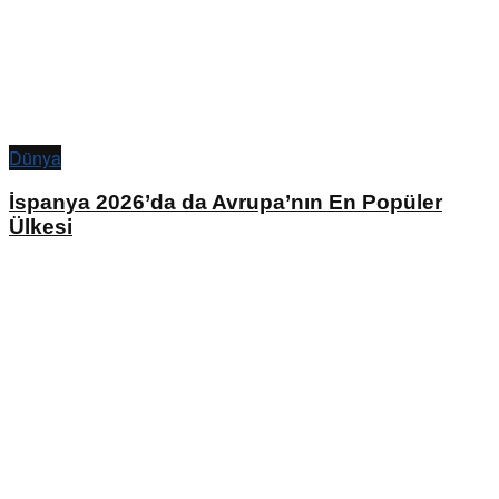
Dünya
İspanya 2026’da da Avrupa’nın En Popüler
Ülkesi