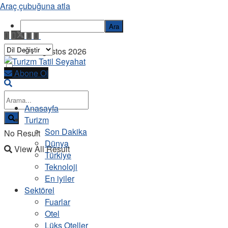
Araç çubuğuna atla
Ara
Cuma, 7 Ağustos 2026
Abone Ol
Anasayfa
Turizm
Son Dakika
No Result
Dünya
View All Result
Türkiye
Teknoloji
En iyiler
Sektörel
Fuarlar
Otel
Lüks Oteller