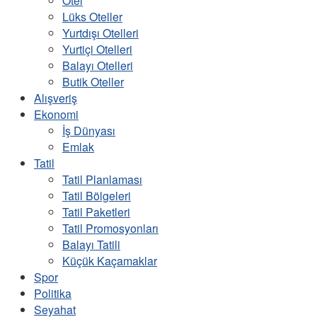
Otel
Lüks Oteller
Yurtdışı Otelleri
Yurtiçi Otelleri
Balayı Otelleri
Butik Oteller
Alışveriş
Ekonomi
İş Dünyası
Emlak
Tatil
Tatil Planlaması
Tatil Bölgeleri
Tatil Paketleri
Tatil Promosyonları
Balayı Tatili
Küçük Kaçamaklar
Spor
Politika
Seyahat