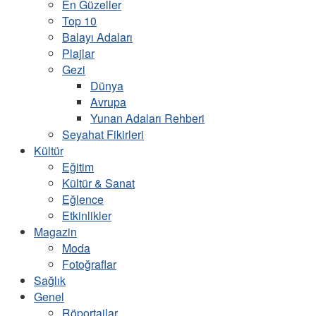
En Güzeller
Top 10
Balayı Adaları
Plajlar
Gezi
Dünya
Avrupa
Yunan Adaları Rehberi
Seyahat Fikirleri
Kültür
Eğitim
Kültür & Sanat
Eğlence
Etkinlikler
Magazin
Moda
Fotoğraflar
Sağlık
Genel
Röportajlar