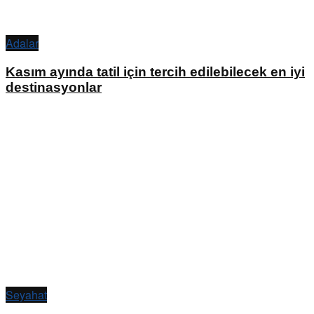
Adalar
Kasım ayında tatil için tercih edilebilecek en iyi
destinasyonlar
Seyahat