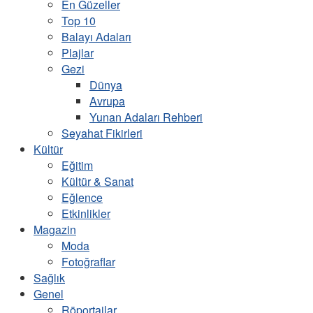
En Güzeller
Top 10
Balayı Adaları
Plajlar
Gezi
Dünya
Avrupa
Yunan Adaları Rehberi
Seyahat Fikirleri
Kültür
Eğitim
Kültür & Sanat
Eğlence
Etkinlikler
Magazin
Moda
Fotoğraflar
Sağlık
Genel
Röportajlar