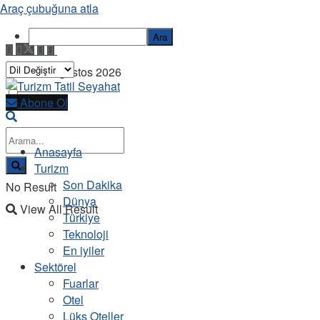
Araç çubuğuna atla
Ara
Cuma, 7 Ağustos 2026
Abone Ol
Anasayfa
Turizm
Son Dakika
No Result
Dünya
View All Result
Türkiye
Teknoloji
En iyiler
Sektörel
Fuarlar
Otel
Lüks Oteller