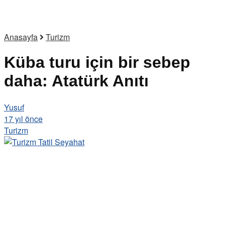
Anasayfa
Turizm
Küba turu için bir sebep
daha: Atatürk Anıtı
Yusuf
17 yıl önce
Turizm