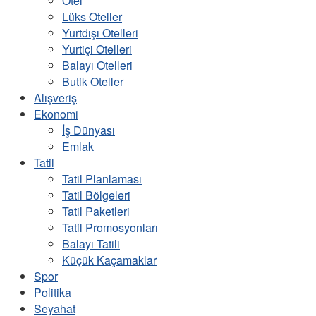
Otel
Lüks Oteller
Yurtdışı Otelleri
Yurtiçi Otelleri
Balayı Otelleri
Butik Oteller
Alışveriş
Ekonomi
İş Dünyası
Emlak
Tatil
Tatil Planlaması
Tatil Bölgeleri
Tatil Paketleri
Tatil Promosyonları
Balayı Tatili
Küçük Kaçamaklar
Spor
Politika
Seyahat