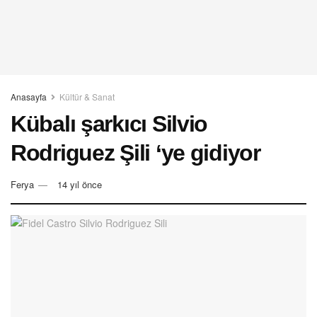
Anasayfa
Kültür & Sanat
Kübalı şarkıcı Silvio
Rodriguez Şili ‘ye gidiyor
Ferya
14 yıl önce