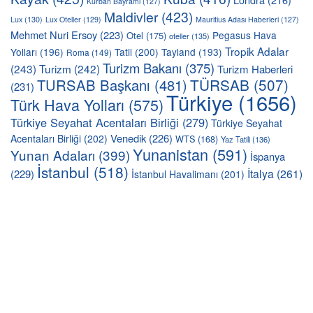
Kurban Bayramı
(127)
Maldivler
(423)
Lux
(130)
Lux Oteller
(129)
Mauritius Adası Haberleri
(127)
Mehmet Nuri Ersoy
(223)
Pegasus Hava
Otel
(175)
oteller
(135)
Tropik Adalar
Yolları
(196)
Tatil
(200)
Tayland
(193)
Roma
(149)
Turizm Bakanı
(375)
(243)
Turizm
(242)
Turizm Haberleri
TÜRSAB
(507)
TURSAB Başkanı
(481)
(231)
Türkiye
(1656)
Türk Hava Yolları
(575)
Türkiye Seyahat Acentaları Birliği
(279)
Türkiye Seyahat
Venedik
(226)
Acentaları Birliği
(202)
WTS
(168)
Yaz Tatili
(136)
Yunanistan
(591)
Yunan Adaları
(399)
İspanya
İstanbul
(518)
İtalya
(261)
(229)
İstanbul Havalimanı
(201)