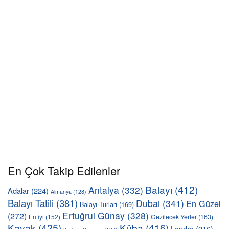
En Çok Takip Edilenler
Balayı
(412)
Antalya
(332)
Adalar
(224)
Almanya
(128)
Balayı Tatili
(381)
Dubai
(341)
En Güzel
Balayı Turları
(169)
Ertuğrul Günay
(328)
(272)
En iyi
(152)
Gezilecek Yerler
(163)
Kayak
(425)
Küba
(416)
Londra
(216)