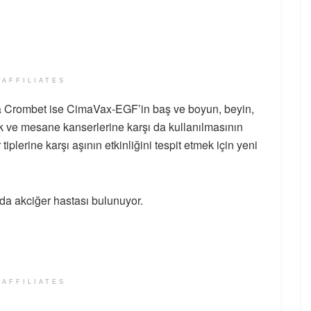
 AFFILIATES
nia Crombet ise CimaVax-EGF’in baş ve boyun, beyin,
ık ve mesane kanserlerine karşı da kullanılmasının
plerine karşı aşının etkinliğini tespit etmek için yeni
da akciğer hastası bulunuyor.
 AFFILIATES