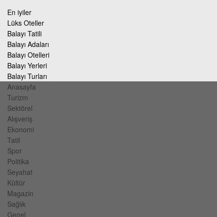
En iyiler
Lüks Oteller
Balayı Tatili
Balayı Adaları
Balayı Otelleri
Balayı Yerleri
Balayı Turları
Anasayfa
Turizm
Sektörel
Alışveriş
Ekonomi
Tatil
Spor
Politika
Seyahat
Kültür
Magazin
Sağlık
Genel