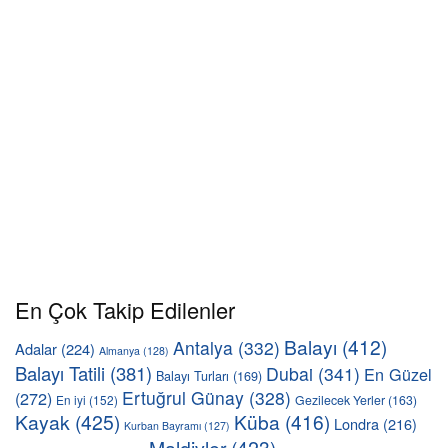
En Çok Takip Edilenler
Balayı
(412)
Antalya
(332)
Adalar
(224)
Almanya
(128)
Balayı Tatili
(381)
Dubai
(341)
En Güzel
Balayı Turları
(169)
Ertuğrul Günay
(328)
(272)
En iyi
(152)
Gezilecek Yerler
(163)
Kayak
(425)
Küba
(416)
Londra
(216)
Kurban Bayramı
(127)
Maldivler
(423)