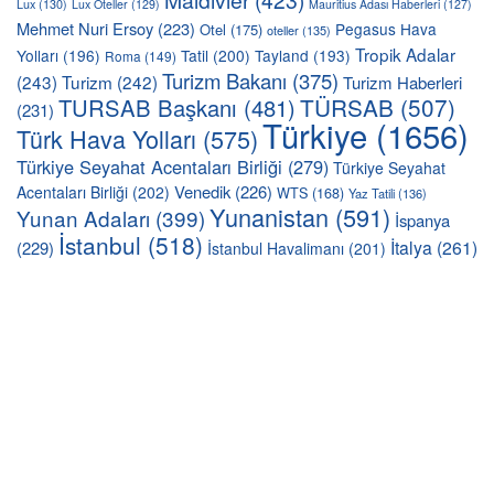
Lux
(130)
Lux Oteller
(129)
Mauritius Adası Haberleri
(127)
Mehmet Nuri Ersoy
(223)
Pegasus Hava
Otel
(175)
oteller
(135)
Tropik Adalar
Yolları
(196)
Tatil
(200)
Tayland
(193)
Roma
(149)
Turizm Bakanı
(375)
(243)
Turizm
(242)
Turizm Haberleri
TÜRSAB
(507)
TURSAB Başkanı
(481)
(231)
Türkiye
(1656)
Türk Hava Yolları
(575)
Türkiye Seyahat Acentaları Birliği
(279)
Türkiye Seyahat
Venedik
(226)
Acentaları Birliği
(202)
WTS
(168)
Yaz Tatili
(136)
Yunanistan
(591)
Yunan Adaları
(399)
İspanya
İstanbul
(518)
İtalya
(261)
(229)
İstanbul Havalimanı
(201)