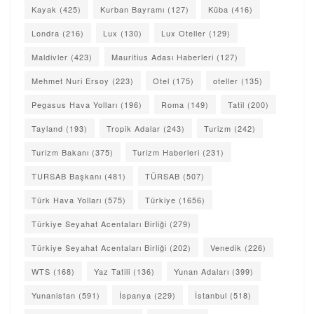
Kayak
(425)
Kurban Bayramı
(127)
Küba
(416)
Londra
(216)
Lux
(130)
Lux Oteller
(129)
Maldivler
(423)
Mauritius Adası Haberleri
(127)
Mehmet Nuri Ersoy
(223)
Otel
(175)
oteller
(135)
Pegasus Hava Yolları
(196)
Roma
(149)
Tatil
(200)
Tayland
(193)
Tropik Adalar
(243)
Turizm
(242)
Turizm Bakanı
(375)
Turizm Haberleri
(231)
TURSAB Başkanı
(481)
TÜRSAB
(507)
Türk Hava Yolları
(575)
Türkiye
(1656)
Türkiye Seyahat Acentaları Birliği
(279)
Türkiye Seyahat Acentaları Birliği
(202)
Venedik
(226)
WTS
(168)
Yaz Tatili
(136)
Yunan Adaları
(399)
Yunanistan
(591)
İspanya
(229)
İstanbul
(518)