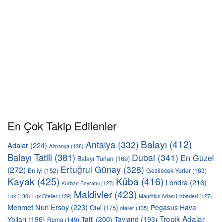
En Çok Takip Edilenler
Balayı
(412)
Antalya
(332)
Adalar
(224)
Almanya
(128)
Balayı Tatili
(381)
Dubai
(341)
En Güzel
Balayı Turları
(169)
Ertuğrul Günay
(328)
(272)
En iyi
(152)
Gezilecek Yerler
(163)
Kayak
(425)
Küba
(416)
Londra
(216)
Kurban Bayramı
(127)
Maldivler
(423)
Lux
(130)
Lux Oteller
(129)
Mauritius Adası Haberleri
(127)
Mehmet Nuri Ersoy
(223)
Pegasus Hava
Otel
(175)
oteller
(135)
Tropik Adalar
Yolları
(196)
Tatil
(200)
Tayland
(193)
Roma
(149)