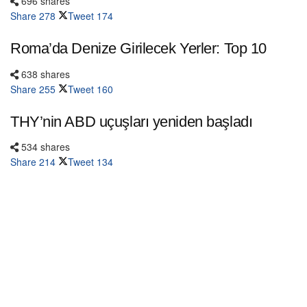
696 shares
Share
278
Tweet
174
Roma’da Denize Girilecek Yerler: Top 10
638 shares
Share
255
Tweet
160
THY’nin ABD uçuşları yeniden başladı
534 shares
Share
214
Tweet
134