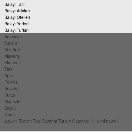
Balayı Tatili
Balayı Adaları
Balayı Otelleri
Balayı Yerleri
Balayı Turları
Anasayfa
Turizm
Sektörel
Alışveriş
Ekonomi
Tatil
Spor
Politika
Seyahat
Kültür
Magazin
Sağlık
Genel
2020 ©
Turizm Tatil Seyahat
Turizm Gazetesi
| (
xml
news
)