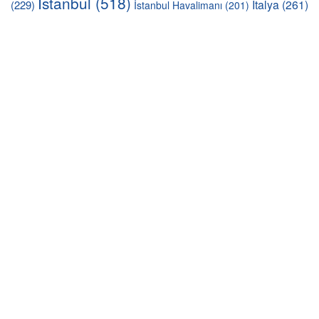
İstanbul
(518)
İtalya
(261)
(229)
İstanbul Havalimanı
(201)