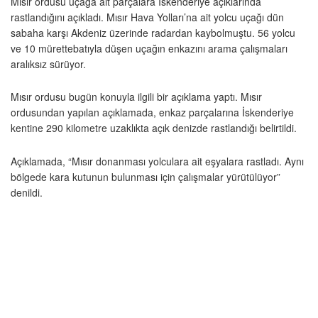
Mısır ordusu uçağa ait parçalara İskenderiye açıklarında
rastlandığını açıkladı. Mısır Hava Yolları’na ait yolcu uçağı dün
sabaha karşı Akdeniz üzerinde radardan kaybolmuştu. 56 yolcu
ve 10 mürettebatıyla düşen uçağın enkazını arama çalışmaları
aralıksız sürüyor.
Mısır ordusu bugün konuyla ilgili bir açıklama yaptı. Mısır
ordusundan yapılan açıklamada, enkaz parçalarına İskenderiye
kentine 290 kilometre uzaklıkta açık denizde rastlandığı belirtildi.
Açıklamada, “Mısır donanması yolculara ait eşyalara rastladı. Aynı
bölgede kara kutunun bulunması için çalışmalar yürütülüyor”
denildi.