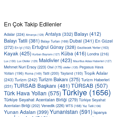
En Çok Takip Edilenler
Balayı
(412)
Antalya
(332)
Adalar
(224)
Almanya
(128)
Balayı Tatili
(381)
Dubai
(341)
En Güzel
Balayı Turları
(169)
Ertuğrul Günay
(328)
(272)
En iyi
(152)
Gezilecek Yerler
(163)
Kayak
(425)
Küba
(416)
Londra
(216)
Kurban Bayramı
(127)
Maldivler
(423)
Lux
(130)
Lux Oteller
(129)
Mauritius Adası Haberleri
(127)
Mehmet Nuri Ersoy
(223)
Pegasus Hava
Otel
(175)
oteller
(135)
Tropik Adalar
Yolları
(196)
Tatil
(200)
Tayland
(193)
Roma
(149)
Turizm Bakanı
(375)
(243)
Turizm
(242)
Turizm Haberleri
TÜRSAB
(507)
TURSAB Başkanı
(481)
(231)
Türkiye
(1656)
Türk Hava Yolları
(575)
Türkiye Seyahat Acentaları Birliği
(279)
Türkiye Seyahat
Venedik
(226)
Acentaları Birliği
(202)
WTS
(168)
Yaz Tatili
(136)
Yunanistan
(591)
Yunan Adaları
(399)
İspanya