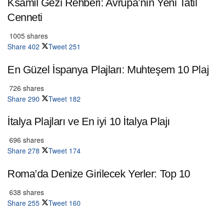
Ksamil Gezi Rehberi: Avrupa’nın Yeni Tatil
Cenneti
1005 shares
Share
402
Tweet
251
En Güzel İspanya Plajları: Muhteşem 10 Plaj
726 shares
Share
290
Tweet
182
İtalya Plajları ve En iyi 10 İtalya Plajı
696 shares
Share
278
Tweet
174
Roma’da Denize Girilecek Yerler: Top 10
638 shares
Share
255
Tweet
160