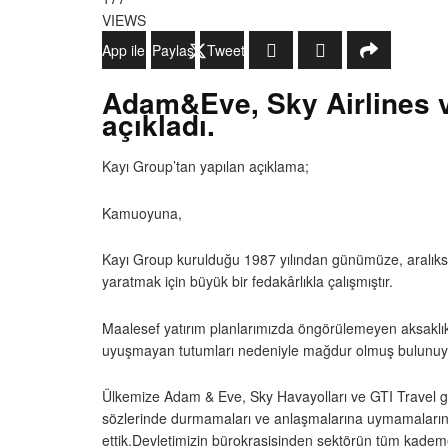
VIEWS
WhatsApp ile Gönder
Paylaş
Tweetle
Adam&Eve, Sky Airlines ve
açıkladı.
Kayı Group’tan yapılan açıklama;
Kamuoyuna,
Kayı Group kurulduğu 1987 yılından günümüze, aralıksı
yaratmak için büyük bir fedakârlıkla çalışmıştır.
Maalesef yatırım planlarımızda öngörülemeyen aksaklık
uyuşmayan tutumları nedeniyle mağdur olmuş bulunuy
Ülkemize Adam & Eve, Sky Havayolları ve GTI Travel gi
sözlerinde durmamaları ve anlaşmalarına uymamalarınd
ettik.Devletimizin bürokrasisinden sektörün tüm kademe