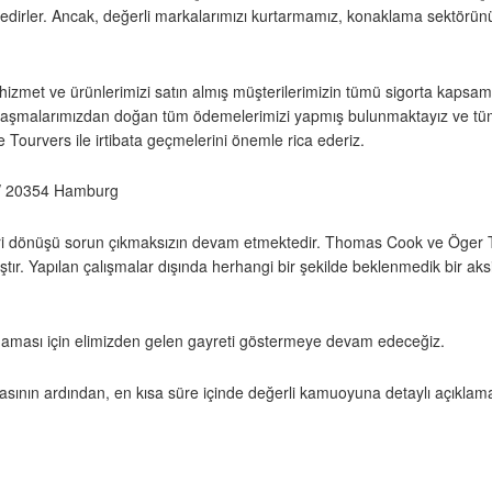
lmektedirler. Ancak, değerli markalarımızı kurtarmamız, konaklama sektör
hizmet ve ürünlerimizi satın almış müşterilerimizin tümü sigorta kapsamı
nlaşmalarımızdan doğan tüm ödemelerimizi yapmış bulunmaktayız ve tüm ya
Tourvers ile irtibata geçmelerini önemle rica ederiz.
 / 20354 Hamburg
i dönüşü sorun çıkmaksızın devam etmektedir. Thomas Cook ve Öger Tou
r. Yapılan çalışmalar dışında herhangi bir şekilde beklenmedik bir aksili
ması için elimizden gelen gayreti göstermeye devam edeceğiz.
sının ardından, en kısa süre içinde değerli kamuoyuna detaylı açıklamal