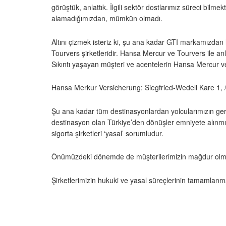
görüştük, anlattık. İlgili sektör dostlarımız süreci bi
alamadığımızdan, mümkün olmadı.
Altını çizmek isteriz ki, şu ana kadar GTI markamızdan 
Tourvers şirketleridir. Hansa Mercur ve Tourvers ile a
Sıkıntı yaşayan müşteri ve acentelerin Hansa Mercur ve 
Hansa Merkur Versicherung: Siegfried-Wedell Kare 1,
Şu ana kadar tüm destinasyonlardan yolcularımızın ger
destinasyon olan Türkiye’den dönüşler emniyete alınmıştı
sigorta şirketleri ‘yasal’ sorumludur.
Önümüzdeki dönemde de müşterilerimizin mağdur olma
Şirketlerimizin hukuki ve yasal süreçlerinin tamamlanma