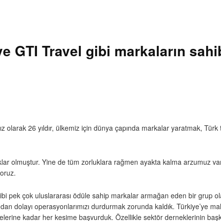
 GTI Travel gibi markaların sahib
z olarak 26 yıldır, ülkemiz için dünya çapında markalar yaratmak, Türk
lar olmuştur. Yine de tüm zorluklara rağmen ayakta kalma arzumuz varke
oruz.
bi pek çok uluslararası ödüle sahip markalar armağan eden bir grup ol
an dolayı operasyonlarımızı durdurmak zorunda kaldık. Türkiye’ye mal 
lerine kadar her kesime başvurduk. Özellikle sektör derneklerinin başka