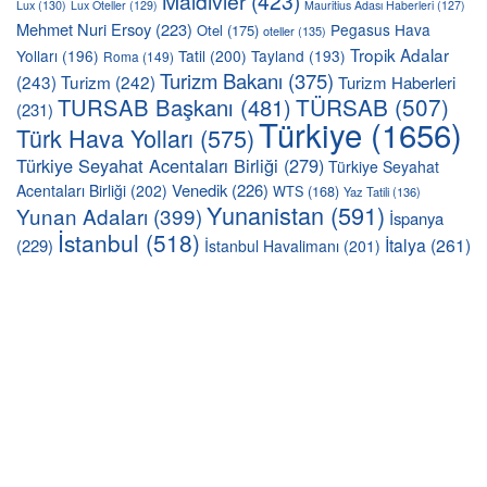
Maldivler
(423)
Lux
(130)
Lux Oteller
(129)
Mauritius Adası Haberleri
(127)
Mehmet Nuri Ersoy
(223)
Pegasus Hava
Otel
(175)
oteller
(135)
Tropik Adalar
Yolları
(196)
Tatil
(200)
Tayland
(193)
Roma
(149)
Turizm Bakanı
(375)
(243)
Turizm
(242)
Turizm Haberleri
TÜRSAB
(507)
TURSAB Başkanı
(481)
(231)
Türkiye
(1656)
Türk Hava Yolları
(575)
Türkiye Seyahat Acentaları Birliği
(279)
Türkiye Seyahat
Venedik
(226)
Acentaları Birliği
(202)
WTS
(168)
Yaz Tatili
(136)
Yunanistan
(591)
Yunan Adaları
(399)
İspanya
İstanbul
(518)
İtalya
(261)
(229)
İstanbul Havalimanı
(201)