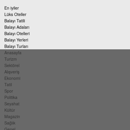
En iyiler
Lüks Oteller
Balayı Tatili
Balayı Adaları
Balayı Otelleri
Balayı Yerleri
Balayı Turları
Anasayfa
Turizm
Sektörel
Alışveriş
Ekonomi
Tatil
Spor
Politika
Seyahat
Kültür
Magazin
Sağlık
Genel