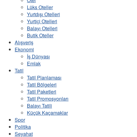
Otel
Lüks Oteller
Yurtdışı Otelleri
Yurtiçi Otelleri
Balayı Otelleri
Butik Oteller
Alışveriş
Ekonomi
İş Dünyası
Emlak
Tatil
Tatil Planlaması
Tatil Bölgeleri
Tatil Paketleri
Tatil Promosyonları
Balayı Tatili
Küçük Kaçamaklar
Spor
Politika
Seyahat