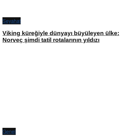
Seyahat
Viking küreğiyle dünyayı büyüleyen ülke:
Norveç şimdi tatil rotalarının yıldızı
Genel