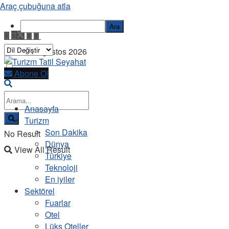
Araç çubuğuna atla
Ara
Cuma, 7 Ağustos 2026
Abone Ol
Anasayfa
Turizm
Son Dakika
No Result
Dünya
View All Result
Türkiye
Teknoloji
En iyiler
Sektörel
Fuarlar
Otel
Lüks Oteller