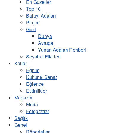
En Güzeller
Top 10
Balayı Adaları
Plajlar
Gezi
Dünya
Avrupa
Yunan Adaları Rehberi
Seyahat Fikirleri
Kültür
Eğitim
Kültür & Sanat
Eğlence
Etkinlikler
Magazin
Moda
Fotoğraflar
Sağlık
Genel
Röportajlar