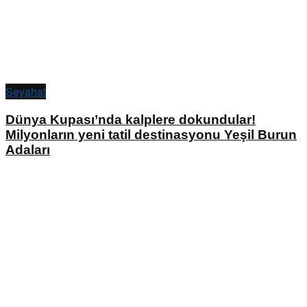
Seyahat
Dünya Kupası’nda kalplere dokundular!
Milyonların yeni tatil destinasyonu Yeşil Burun
Adaları