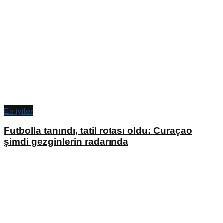
En iyiler
Futbolla tanındı, tatil rotası oldu: Curaçao
şimdi gezginlerin radarında