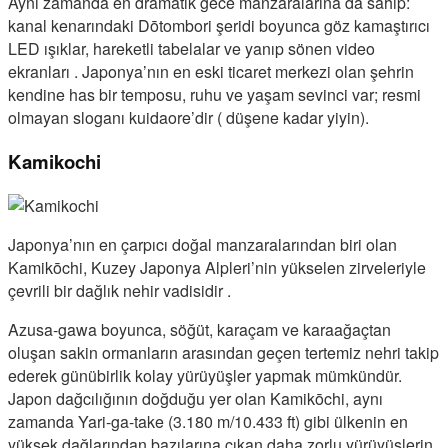
Aynı zamanda en dramatik gece manzaralarına da sahip:
kanal kenarındaki Dōtombori şeridi boyunca göz kamaştırıcı
LED ışıklar, hareketli tabelalar ve yanıp sönen video
ekranları . Japonya’nın en eski ticaret merkezi olan şehrin
kendine has bir temposu, ruhu ve yaşam sevinci var; resmi
olmayan sloganı kuidaore’dir ( düşene kadar yiyin).
Kamikochi
Japonya’nın en çarpıcı doğal manzaralarından biri olan
Kamikōchi, Kuzey Japonya Alpleri’nin yükselen zirveleriyle
çevrili bir dağlık nehir vadisidir .
Azusa-gawa boyunca, söğüt, karaçam ve karaağaçtan
oluşan sakin ormanların arasından geçen tertemiz nehri takip
ederek günübirlik kolay yürüyüşler yapmak mümkündür.
Japon dağcılığının doğduğu yer olan Kamikōchi, aynı
zamanda Yari-ga-take (3.180 m/10.433 ft) gibi ülkenin en
yüksek dağlarından bazılarına çıkan daha zorlu yürüyüşlerin