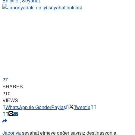
En iyiler
,
Seyahat
27
SHARES
210
VIEWS
WhatsApp ile Gönder
Paylaş
Tweetle
Japonya
seyahat etmeye değer sayısız destinasyonla