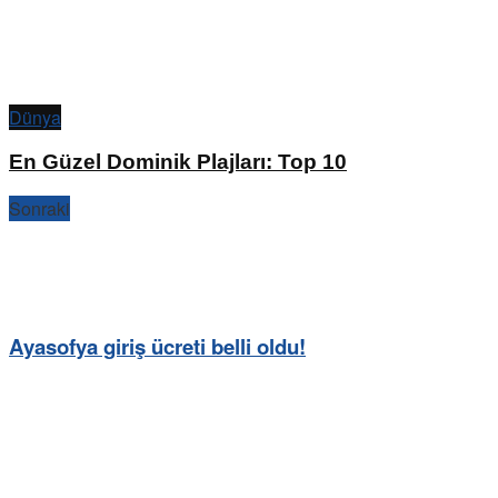
Dünya
En Güzel Dominik Plajları: Top 10
Sonraki
Ayasofya giriş ücreti belli oldu!