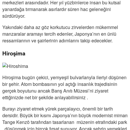
merkezleri arasındadır. Her yıl yüzbinlerce insan bu kutsal
yanardağa tırmanarak asırlardır süren hac geleneğini
sürdürüyor.
Yakındaki daha az göz korkutucu zirvelerden mükemmel
manzaralar aramayı tercih edenler, Japonya’nın en ünlü
ressamlarının ve şairlerinin adımlarını takip edecekler.
Hiroşima
Hiroşima bugün çekici, yemyeşil bulvarlarıyla ileriyi düşünen
bir şehir. Atom bombasının yol açtığı insanlık trajedisinin
gerçek boyutunu ancak Barış Anıtı Müzesi’ni ziyaret
ettiğinizde net bir şekilde anlayabilirsiniz .
Burayı ziyaret etmek yürek parçalayıcı, önemli bir tarih
dersidir. Büyük bir kısmı Japonya’nın büyük modernist mimarı
Tange Kenzō tarafından tasarlanan müzenin etrafındaki park
, düşünmek için birçok fırsat sunuyor. Ancak şehrin yemekleri