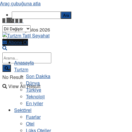
Araç çubuğuna atla
Ara
Cuma, 7 Ağustos 2026
Abone Ol
Anasayfa
Turizm
Son Dakika
No Result
Dünya
View All Result
Türkiye
Teknoloji
En iyiler
Sektörel
Fuarlar
Otel
Lüks Oteller