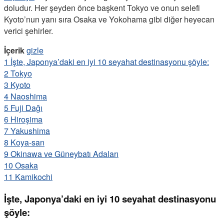
doludur. Her şeyden önce başkent Tokyo ve onun selefi
Kyoto’nun yanı sıra Osaka ve Yokohama gibi diğer heyecan
verici şehirler.
İçerik
gizle
1
İşte, Japonya’daki en iyi 10 seyahat destinasyonu şöyle:
2
Tokyo
3
Kyoto
4
Naoshima
5
Fuji Dağı
6
Hiroşima
7
Yakushima
8
Koya-san
9
Okinawa ve Güneybatı Adaları
10
Osaka
11
Kamikochi
İşte, Japonya’daki en iyi 10 seyahat destinasyonu
şöyle: