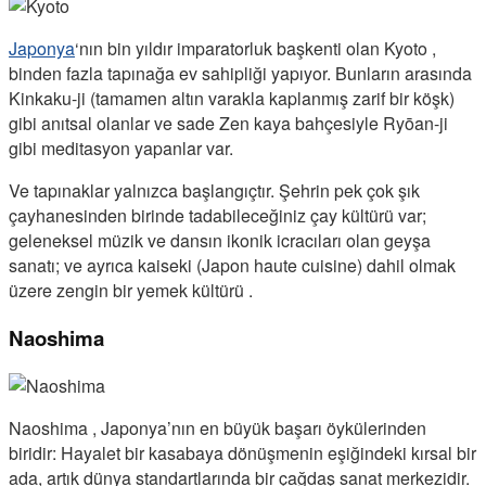
Japonya
‘nın bin yıldır imparatorluk başkenti olan Kyoto ,
binden fazla tapınağa ev sahipliği yapıyor. Bunların arasında
Kinkaku-ji (tamamen altın varakla kaplanmış zarif bir köşk)
gibi anıtsal olanlar ve sade Zen kaya bahçesiyle Ryōan-ji
gibi meditasyon yapanlar var.
Ve tapınaklar yalnızca başlangıçtır. Şehrin pek çok şık
çayhanesinden birinde tadabileceğiniz çay kültürü var;
geleneksel müzik ve dansın ikonik icracıları olan geyşa
sanatı; ve ayrıca kaiseki (Japon haute cuisine) dahil olmak
üzere zengin bir yemek kültürü .
Naoshima
Naoshima , Japonya’nın en büyük başarı öykülerinden
biridir: Hayalet bir kasabaya dönüşmenin eşiğindeki kırsal bir
ada, artık dünya standartlarında bir çağdaş sanat merkezidir.