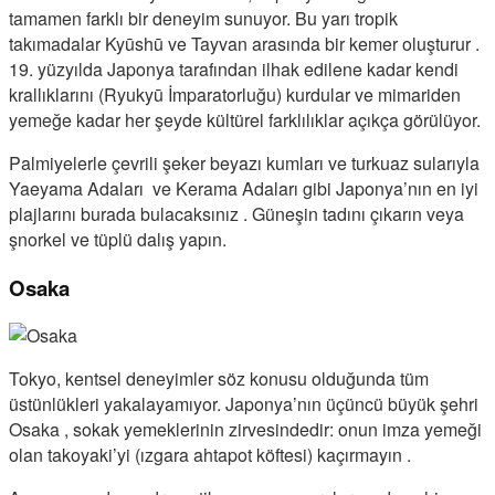
tamamen farklı bir deneyim sunuyor. Bu yarı tropik
takımadalar Kyūshū ve Tayvan arasında bir kemer oluşturur .
19. yüzyılda Japonya tarafından ilhak edilene kadar kendi
krallıklarını (Ryukyū İmparatorluğu) kurdular ve mimariden
yemeğe kadar her şeyde kültürel farklılıklar açıkça görülüyor.
Palmiyelerle çevrili şeker beyazı kumları ve turkuaz sularıyla
Yaeyama Adaları ve Kerama Adaları gibi Japonya’nın en iyi
plajlarını burada bulacaksınız . Güneşin tadını çıkarın veya
şnorkel ve tüplü dalış yapın.
Osaka
Tokyo, kentsel deneyimler söz konusu olduğunda tüm
üstünlükleri yakalayamıyor. Japonya’nın üçüncü büyük şehri
Osaka , sokak yemeklerinin zirvesindedir: onun imza yemeği
olan takoyaki’yi (ızgara ahtapot köftesi) kaçırmayın .