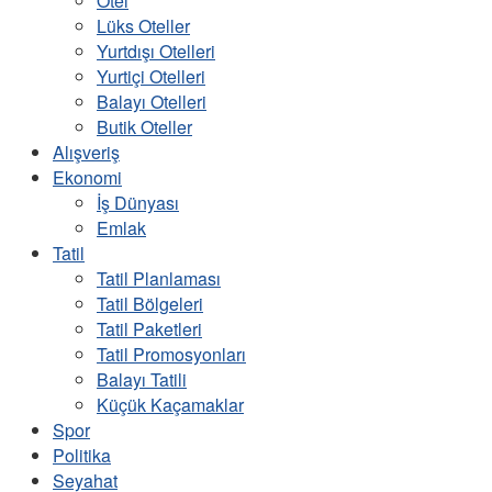
Otel
Lüks Oteller
Yurtdışı Otelleri
Yurtiçi Otelleri
Balayı Otelleri
Butik Oteller
Alışveriş
Ekonomi
İş Dünyası
Emlak
Tatil
Tatil Planlaması
Tatil Bölgeleri
Tatil Paketleri
Tatil Promosyonları
Balayı Tatili
Küçük Kaçamaklar
Spor
Politika
Seyahat