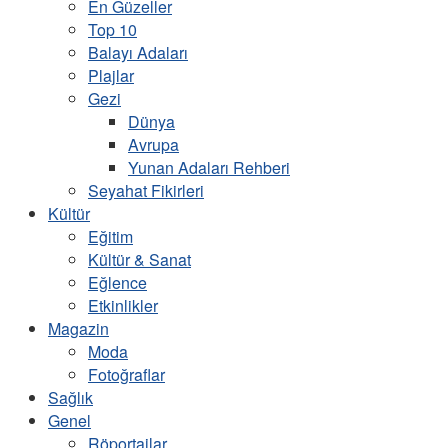
En Güzeller
Top 10
Balayı Adaları
Plajlar
Gezi
Dünya
Avrupa
Yunan Adaları Rehberi
Seyahat Fikirleri
Kültür
Eğitim
Kültür & Sanat
Eğlence
Etkinlikler
Magazin
Moda
Fotoğraflar
Sağlık
Genel
Röportajlar