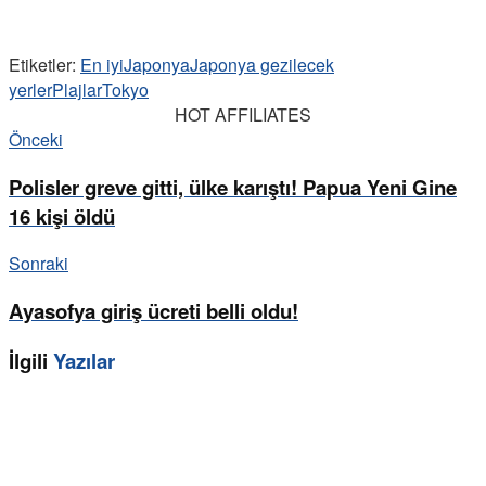
Etiketler:
En iyi
Japonya
Japonya gezilecek
yerler
Plajlar
Tokyo
HOT AFFILIATES
Önceki
Polisler greve gitti, ülke karıştı! Papua Yeni Gine
16 kişi öldü
Sonraki
Ayasofya giriş ücreti belli oldu!
İlgili
Yazılar