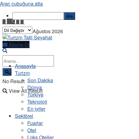
Araç çubuğuna atla
Ara
Pazartesi, 10 Ağustos 2026
Abone Ol
Anasayfa
Turizm
Son Dakika
No Result
Dünya
View All Result
Türkiye
Teknoloji
En iyiler
Sektörel
Fuarlar
Otel
Lüks Oteller