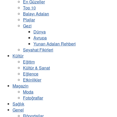
En Güzeller
Top 10
Balayı Adaları
Plajlar
Gezi
Dünya
Avrupa
Yunan Adaları Rehberi
Seyahat Fikirleri
Kültür
Eğitim
Kültür & Sanat
Eğlence
Etkinlikler
Magazin
Moda
Fotoğraflar
Sağlık
Genel
Röportajlar