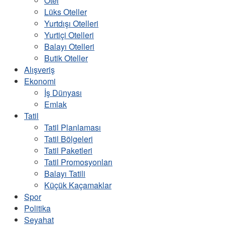
Otel
Lüks Oteller
Yurtdışı Otelleri
Yurtiçi Otelleri
Balayı Otelleri
Butik Oteller
Alışveriş
Ekonomi
İş Dünyası
Emlak
Tatil
Tatil Planlaması
Tatil Bölgeleri
Tatil Paketleri
Tatil Promosyonları
Balayı Tatili
Küçük Kaçamaklar
Spor
Politika
Seyahat