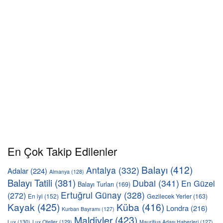
En Çok Takip Edilenler
Balayı
(412)
Antalya
(332)
Adalar
(224)
Almanya
(128)
Balayı Tatili
(381)
Dubai
(341)
En Güzel
Balayı Turları
(169)
Ertuğrul Günay
(328)
(272)
En iyi
(152)
Gezilecek Yerler
(163)
Kayak
(425)
Küba
(416)
Londra
(216)
Kurban Bayramı
(127)
Maldivler
(423)
Lux
(130)
Lux Oteller
(129)
Mauritius Adası Haberleri
(127)