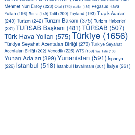
Mehmet Nuri Ersoy
(223)
Pegasus Hava
Otel
(175)
oteller
(135)
Tropik Adalar
Yolları
(196)
Tatil
(200)
Tayland
(193)
Roma
(149)
Turizm Bakanı
(375)
(243)
Turizm
(242)
Turizm Haberleri
TÜRSAB
(507)
TURSAB Başkanı
(481)
(231)
Türkiye
(1656)
Türk Hava Yolları
(575)
Türkiye Seyahat Acentaları Birliği
(279)
Türkiye Seyahat
Venedik
(226)
Acentaları Birliği
(202)
WTS
(168)
Yaz Tatili
(136)
Yunanistan
(591)
Yunan Adaları
(399)
İspanya
İstanbul
(518)
İtalya
(261)
(229)
İstanbul Havalimanı
(201)