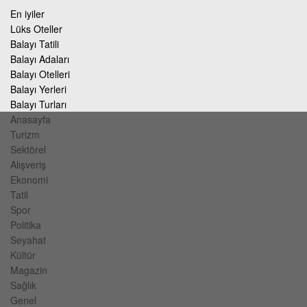
En iyiler
Lüks Oteller
Balayı Tatili
Balayı Adaları
Balayı Otelleri
Balayı Yerleri
Balayı Turları
Anasayfa
Turizm
Sektörel
Alışveriş
Ekonomi
Tatil
Spor
Politika
Seyahat
Kültür
Magazin
Sağlık
Genel