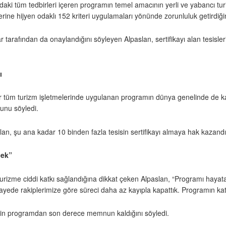
tüm tedbirleri içeren programın temel amacının yerli ve yabancı turistler
ine hijyen odaklı 152 kriteri uygulamaları yönünde zorunluluk getirdiğin
tarafından da onaylandığını söyleyen Alpaslan, sertifikayı alan tesisleri
ı
r tüm turizm işletmelerinde uygulanan programın dünya genelinde de ka
ğunu söyledi.
n, şu ana kadar 10 binden fazla tesisin sertifikayı almaya hak kazandığı
cek”
turizme ciddi katkı sağlandığına dikkat çeken Alpaslan, “Programı hayata 
sayede rakiplerimize göre süreci daha az kayıpla kapattık. Programın ka
rinin programdan son derece memnun kaldığını söyledi.