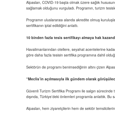
Alpaslan, COVID-19 başta olmak üzere sağlık hususundaki 
sağlamak olduğunu vurguladı. Programın, turizm tesisler
Programın uluslararası alanda akredite olmuş kuruluşlar 
sertifikanın iptal edildiğini anlattı.
10 binden fazla tesis sertifikayı almaya hak kazand
Havalimanlarından otellere, seyahat acentelerine kada
göre daha fazla tesisin sertifika programına dahil oldu
Sektörün de programı benimsediğinin altını çizen Alpasla
“Meclis’in açılmasıyla ilk gündem olarak görüşüle
Güvenli Turizm Sertifika Programı ile salgın sürecinde 
dışında, Türkiye’deki önlemleri programla anlattık. Bu 
Alpaslan, hem ziyaretçilerin hem de sektör temsilcile