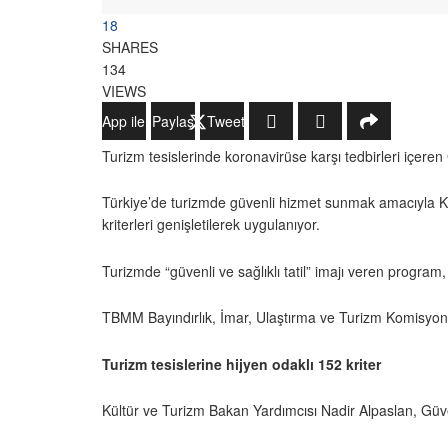
18
SHARES
134
VIEWS
WhatsApp ile Gönder
Paylaş
Tweetle
Turizm tesislerinde koronavirüse karşı tedbirleri içere
Türkiye’de turizmde güvenli hizmet sunmak amacıyla Kült
kriterleri genişletilerek uygulanıyor.
Turizmde “güvenli ve sağlıklı tatil” imajı veren program
TBMM Bayındırlık, İmar, Ulaştırma ve Turizm Komisyon
Turizm tesislerine hijyen odaklı 152 kriter
Kültür ve Turizm Bakan Yardımcısı Nadir Alpaslan, Güve