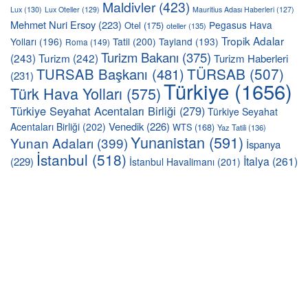
Maldivler
(423)
Lux
(130)
Lux Oteller
(129)
Mauritius Adası Haberleri
(127)
Mehmet Nuri Ersoy
(223)
Pegasus Hava
Otel
(175)
oteller
(135)
Tropik Adalar
Yolları
(196)
Tatil
(200)
Tayland
(193)
Roma
(149)
Turizm Bakanı
(375)
(243)
Turizm
(242)
Turizm Haberleri
TÜRSAB
(507)
TURSAB Başkanı
(481)
(231)
Türkiye
(1656)
Türk Hava Yolları
(575)
Türkiye Seyahat Acentaları Birliği
(279)
Türkiye Seyahat
Venedik
(226)
Acentaları Birliği
(202)
WTS
(168)
Yaz Tatili
(136)
Yunanistan
(591)
Yunan Adaları
(399)
İspanya
İstanbul
(518)
İtalya
(261)
(229)
İstanbul Havalimanı
(201)