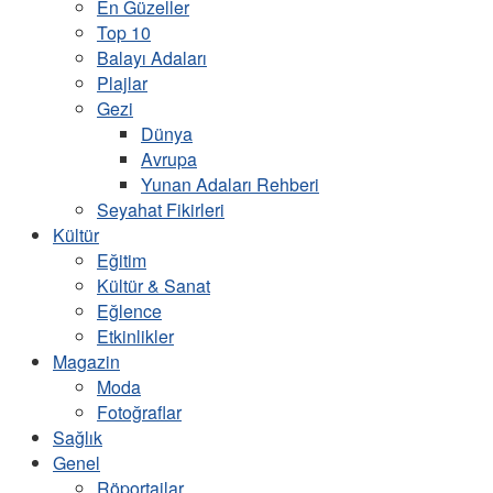
En Güzeller
Top 10
Balayı Adaları
Plajlar
Gezi
Dünya
Avrupa
Yunan Adaları Rehberi
Seyahat Fikirleri
Kültür
Eğitim
Kültür & Sanat
Eğlence
Etkinlikler
Magazin
Moda
Fotoğraflar
Sağlık
Genel
Röportajlar