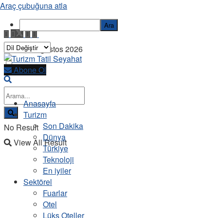
Araç çubuğuna atla
Ara
Cuma, 7 Ağustos 2026
Abone Ol
Anasayfa
Turizm
Son Dakika
No Result
Dünya
View All Result
Türkiye
Teknoloji
En iyiler
Sektörel
Fuarlar
Otel
Lüks Oteller