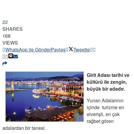
22
SHARES
168
VIEWS
WhatsApp ile Gönder
Paylaş
Tweetle
Girit Adası tarihi ve
kültürü ile zengin,
büyük bir adadır.
Yunan Adalarının
içinde turizme en
elverişli, en çok
rağbet gören
adalardan bir tanesi.