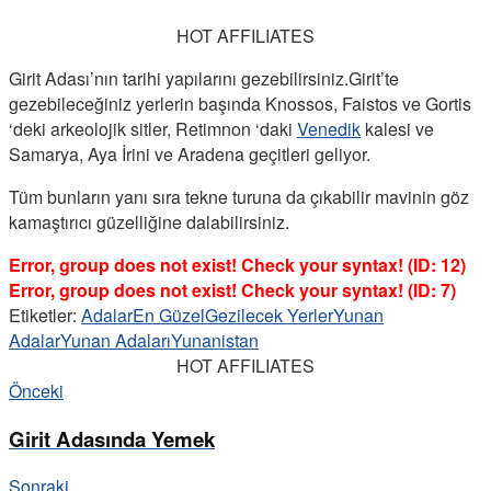
HOT AFFILIATES
Girit Adası’nın tarihi yapılarını gezebilirsiniz.Girit’te
gezebileceğiniz yerlerin başında Knossos, Faistos ve Gortis
‘deki arkeolojik sitler, Retimnon ‘daki
Venedik
kalesi ve
Samarya, Aya İrini ve Aradena geçitleri geliyor.
Tüm bunların yanı sıra tekne turuna da çıkabilir mavinin göz
kamaştırıcı güzelliğine dalabilirsiniz.
Error, group does not exist! Check your syntax! (ID: 12)
Error, group does not exist! Check your syntax! (ID: 7)
Etiketler:
Adalar
En Güzel
Gezilecek Yerler
Yunan
Adalar
Yunan Adaları
Yunanistan
HOT AFFILIATES
Önceki
Girit Adasında Yemek
Sonraki