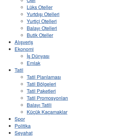
Otel
Lüks Oteller
Yurtdışı Otelleri
Yurtiçi Otelleri
Balayı Otelleri
Butik Oteller
Alışveriş
Ekonomi
İş Dünyası
Emlak
Tatil
Tatil Planlaması
Tatil Bölgeleri
Tatil Paketleri
Tatil Promosyonları
Balayı Tatili
Küçük Kaçamaklar
Spor
Politika
Seyahat