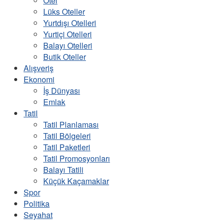
Otel
Lüks Oteller
Yurtdışı Otelleri
Yurtiçi Otelleri
Balayı Otelleri
Butik Oteller
Alışveriş
Ekonomi
İş Dünyası
Emlak
Tatil
Tatil Planlaması
Tatil Bölgeleri
Tatil Paketleri
Tatil Promosyonları
Balayı Tatili
Küçük Kaçamaklar
Spor
Politika
Seyahat