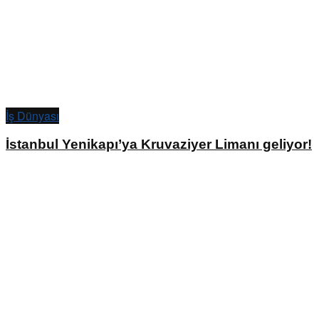
İş Dünyası
İstanbul Yenikapı’ya Kruvaziyer Limanı geliyor!