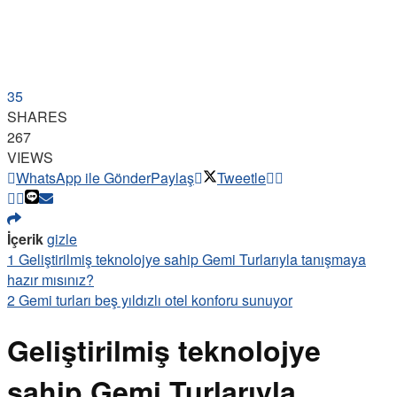
35
SHARES
267
VIEWS
WhatsApp ile Gönder
Paylaş
Tweetle
İçerik
gizle
1
Geliştirilmiş teknolojye sahip Gemi Turlarıyla tanışmaya
hazır mısınız?
2
Gemi turları beş yıldızlı otel konforu sunuyor
Geliştirilmiş teknolojye
sahip Gemi Turlarıyla