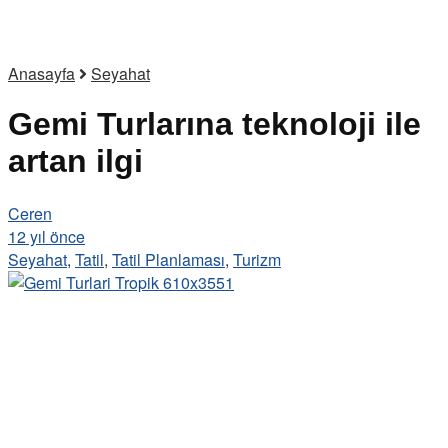
Anasayfa
Seyahat
Gemi Turlarına teknoloji ile
artan ilgi
Ceren
12 yıl önce
Seyahat
,
Tatil
,
Tatil Planlaması
,
Turizm