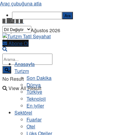
Araç çubuğuna atla
Ara
Perşembe, 6 Ağustos 2026
Abone Ol
Anasayfa
Turizm
Son Dakika
No Result
Dünya
View All Result
Türkiye
Teknoloji
En iyiler
Sektörel
Fuarlar
Otel
Lüks Oteller