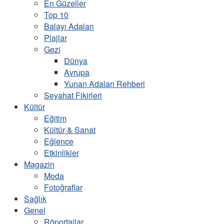
En Güzeller
Top 10
Balayı Adaları
Plajlar
Gezi
Dünya
Avrupa
Yunan Adaları Rehberi
Seyahat Fikirleri
Kültür
Eğitim
Kültür & Sanat
Eğlence
Etkinlikler
Magazin
Moda
Fotoğraflar
Sağlık
Genel
Röportajlar