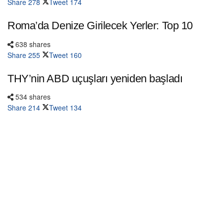
Share
278
Tweet
174
Roma’da Denize Girilecek Yerler: Top 10
638 shares
Share
255
Tweet
160
THY’nin ABD uçuşları yeniden başladı
534 shares
Share
214
Tweet
134