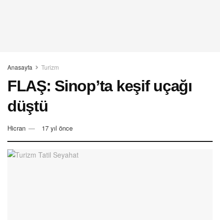
Anasayfa
Turizm
FLAŞ: Sinop’ta keşif uçağı
düştü
Hicran
17 yıl önce