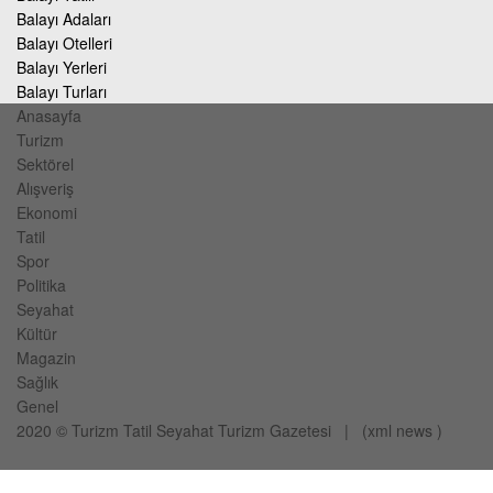
Balayı Adaları
Balayı Otelleri
Balayı Yerleri
Balayı Turları
Anasayfa
Turizm
Sektörel
Alışveriş
Ekonomi
Tatil
Spor
Politika
Seyahat
Kültür
Magazin
Sağlık
Genel
2020 ©
Turizm Tatil Seyahat
Turizm Gazetesi
| (
xml
news
)