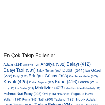
En Çok Takip Edilenler
Balayı
(412)
Antalya
(332)
Adalar
(224)
Almanya
(128)
Balayı Tatili
(381)
Dubai
(341)
En Güzel
Balayı Turları
(169)
Ertuğrul Günay
(328)
(272)
En iyi
(152)
Gezilecek Yerler
(163)
Kayak
(425)
Küba
(416)
Londra
(216)
Kurban Bayramı
(127)
Maldivler
(423)
Lux
(130)
Lux Oteller
(129)
Mauritius Adası Haberleri
(127)
Mehmet Nuri Ersoy
(223)
Pegasus Hava
Otel
(175)
oteller
(135)
Tropik Adalar
Yolları
(196)
Tatil
(200)
Tayland
(193)
Roma
(149)
Turizm Bakanı
(375)
(243)
Turizm
(242)
Turizm Haberleri