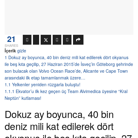
21
SHARES
İçerik
gizle
1
Dokuz ay boyunca, 40 bin deniz mili kat edilerek dört okyanus
ile beş kıta geçilip, 27 Haziran 2015’de İsveç’in Göteborg şehrinde
son bulacak olan Volvo Ocean Race’de, Alicante ve Cape Town
arasındaki ilk etap tamamlanmak üzere…
1.1
Yelkenler yeniden rüzgarla buluştu!
1.1.1
Ekvator’u ilk kez geçen üç Team Alvimedica üyesine “Kral
Neptün” kutlaması!
Dokuz ay boyunca, 40 bin
deniz mili kat edilerek dört
okyanus ile beş kıta geçilip, 27