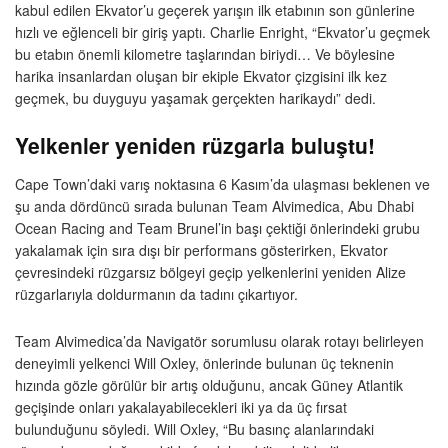
kabul edilen Ekvator’u geçerek yarışın ilk etabının son günlerine
hızlı ve eğlenceli bir giriş yaptı. Charlie Enright, “Ekvator’u geçmek
bu etabın önemli kilometre taşlarından biriydi… Ve böylesine
harika insanlardan oluşan bir ekiple Ekvator çizgisini ilk kez
geçmek, bu duyguyu yaşamak gerçekten harikaydı” dedi.
Yelkenler yeniden rüzgarla buluştu!
Cape Town’daki varış noktasına 6 Kasım’da ulaşması beklenen ve
şu anda dördüncü sırada bulunan Team Alvimedica, Abu Dhabi
Ocean Racing and Team Brunel’in başı çektiği önlerindeki grubu
yakalamak için sıra dışı bir performans gösterirken, Ekvator
çevresindeki rüzgarsız bölgeyi geçip yelkenlerini yeniden Alize
rüzgarlarıyla doldurmanın da tadını çıkartıyor.
Team Alvimedica’da Navigatör sorumlusu olarak rotayı belirleyen
deneyimli yelkenci Will Oxley, önlerinde bulunan üç teknenin
hızında gözle görülür bir artış olduğunu, ancak Güney Atlantik
geçişinde onları yakalayabilecekleri iki ya da üç fırsat
bulunduğunu söyledi. Will Oxley, “Bu basınç alanlarındaki