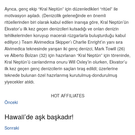
Ayrıca, genç ekip “Kral Neptün” için düzenledikleri “ritüel” ile
motivasyon aşıladı. (Denizcilik geleneğinde en önemli
ritüellerinden biri olarak kabul edilen inanışa göre, Kral Neptün’ün
Ekvator’u ilk kez geçen denizcileri kutsadığı ve onları denizin
tehlikelerinden koruyup maceralı rüzgarlarla buluşturduğu kabul
ediliyor.) Team Alvimedica Skipper’ı Charlie Enright’ın yanı sıra
Alvimedica teknesinde yarışan iki genç denizci, Mark Towill (26)
ve Alberto Bolzan (32) için hazırlanan “Kral Neptün” için töreninde,
Kral Neptün’ü canlandırma onuru Will Oxley’in olurken, Ekvator’u
ilk kez geçen genç denizcilerin saçları tıraş edildi; üzerlerine
teknede bulunan özel hazırlanmış kurutulmuş-dondurulmuş
yiyecekler atıldı.
HOT AFFILIATES
Önceki
Hawaii’de aşk başkadır!
Sonraki