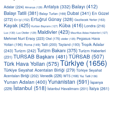
Balayı
(412)
Antalya
(332)
Adalar
(224)
Almanya
(128)
Balayı Tatili
(381)
Dubai
(341)
En Güzel
Balayı Turları
(169)
Ertuğrul Günay
(328)
(272)
En iyi
(152)
Gezilecek Yerler
(163)
Kayak
(425)
Küba
(416)
Londra
(216)
Kurban Bayramı
(127)
Maldivler
(423)
Lux
(130)
Lux Oteller
(129)
Mauritius Adası Haberleri
(127)
Mehmet Nuri Ersoy
(223)
Pegasus Hava
Otel
(175)
oteller
(135)
Tropik Adalar
Yolları
(196)
Tatil
(200)
Tayland
(193)
Roma
(149)
Turizm Bakanı
(375)
(243)
Turizm
(242)
Turizm Haberleri
TÜRSAB
(507)
TURSAB Başkanı
(481)
(231)
Türkiye
(1656)
Türk Hava Yolları
(575)
Türkiye Seyahat Acentaları Birliği
(279)
Türkiye Seyahat
Venedik
(226)
Acentaları Birliği
(202)
WTS
(168)
Yaz Tatili
(136)
Yunanistan
(591)
Yunan Adaları
(400)
İspanya
İstanbul
(518)
İtalya
(261)
(229)
İstanbul Havalimanı
(201)