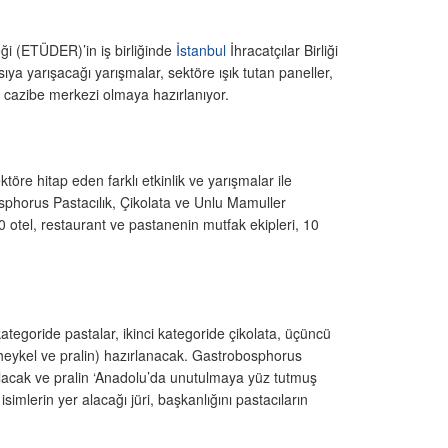
eği (ETÜDER)’in iş birliğinde
İstanbul
İhracatçılar Birliği
sıya yarışacağı yarışmalar, sektöre ışık tutan paneller,
n cazibe merkezi olmaya hazırlanıyor.
re hitap eden farklı etkinlik ve yarışmalar ile
sphorus Pastacılık, Çikolata ve Unlu Mamuller
otel, restaurant ve pastanenin mutfak ekipleri, 10
tegoride pastalar, ikinci kategoride çikolata, üçüncü
a heykel ve pralin) hazırlanacak. Gastrobosphorus
olacak ve pralin ‘Anadolu’da unutulmaya yüz tutmuş
imlerin yer alacağı jüri, başkanlığını pastacıların