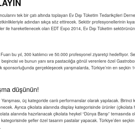
LAYIN
ularını tek bir çatı altında toplayan Ev Dışı Tüketim Tedarikçileri Dern
etkinlikleriyle adından sıkça söz ettirecek. Sektör profesyonellerinin kıya
iteler ile hareketlenecek olan EDT Expo 2014, Ev Dışı Tüketim sektörünü
 bu yıl, 300 katılımcı ve 50.000 profesyonel ziyaretçi hedefliyor. Sektö
beşincisi ve bunun yanı sıra pastacılığa gönül verenlere özel Gastrobo
k sponsorluğunda gerçekleşecek yarışmalarda, Türkiye’nin en seçkin 10 
rışma düşünün!
arışması, üç kategoride canlı performanslar olarak yapılacak. Birinci ka
enecek. Ayrıca çikolata alanında display kategorisinde ürünler (çikolat
kolata alanında hazırlanacak çikolata heykel “Dünya Barışı” temasında 
kategorisinde şefler özel tasarım pastalar yapacak. Türkiye’den seçkin is
.