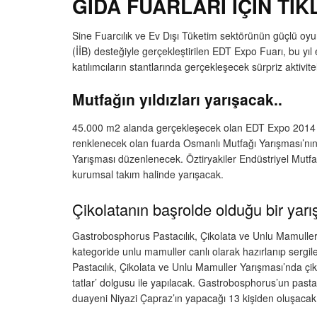
GIDA FUARLARI İÇİN TIK
Sine Fuarcılık ve Ev Dışı Tüketim sektörünün güçlü oyunc
(İİB) desteğiyle gerçekleştirilen EDT Expo Fuarı, bu yıl 
katılımcıların stantlarında gerçekleşecek sürpriz aktiv
Mutfağın yıldızları yarışacak..
45.000 m2 alanda gerçekleşecek olan EDT Expo 2014 Fuarı
renklenecek olan fuarda Osmanlı Mutfağı Yarışması’nın 
Yarışması düzenlenecek. Öztiryakiler Endüstriyel Mutfa
kurumsal takım halinde yarışacak.
Çikolatanın başrolde olduğu bir ya
Gastrobosphorus Pastacılık, Çikolata ve Unlu Mamuller Y
kategoride unlu mamuller canlı olarak hazırlanıp sergil
Pastacılık, Çikolata ve Unlu Mamuller Yarışması’nda çi
tatlar’ dolgusu ile yapılacak. Gastrobosphorus’un pasta 
duayeni Niyazi Çapraz’ın yapacağı 13 kişiden oluşacak