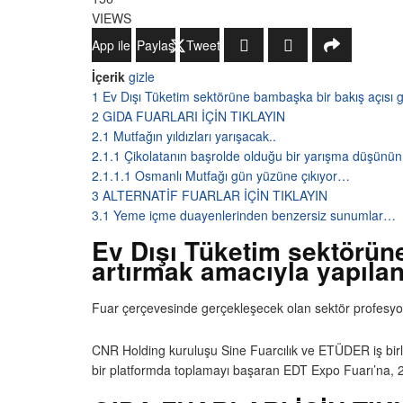
VIEWS
WhatsApp ile Gönder
Paylaş
Tweetle
İçerik
gizle
1
Ev Dışı Tüketim sektörüne bambaşka bir bakış açısı g
2
GIDA FUARLARI İÇİN TIKLAYIN
2.1
Mutfağın yıldızları yarışacak..
2.1.1
Çikolatanın başrolde olduğu bir yarışma düşünün
2.1.1.1
Osmanlı Mutfağı gün yüzüne çıkıyor…
3
ALTERNATİF FUARLAR İÇİN TIKLAYIN
3.1
Yeme içme duayenlerinden benzersiz sunumlar…
Ev Dışı Tüketim sektörüne
artırmak amacıyla yapılan
Fuar çerçevesinde gerçekleşecek olan sektör profesyonelle
CNR Holding kuruluşu Sine Fuarcılık ve ETÜDER iş bir
bir platformda toplamayı başaran EDT Expo Fuarı’na, 2