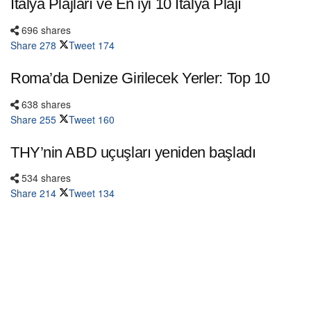
İtalya Plajları ve En iyi 10 İtalya Plajı
696 shares
Share
278
Tweet
174
Roma’da Denize Girilecek Yerler: Top 10
638 shares
Share
255
Tweet
160
THY’nin ABD uçuşları yeniden başladı
534 shares
Share
214
Tweet
134