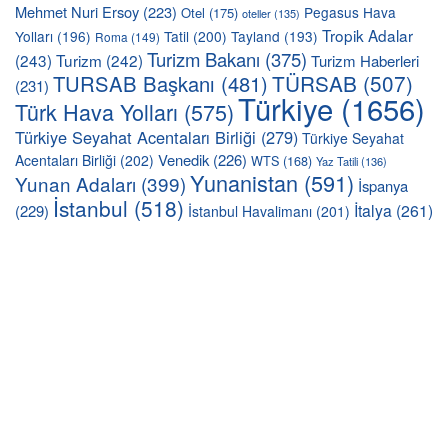
Mehmet Nuri Ersoy
(223)
Pegasus Hava
Otel
(175)
oteller
(135)
Tropik Adalar
Yolları
(196)
Tatil
(200)
Tayland
(193)
Roma
(149)
Turizm Bakanı
(375)
(243)
Turizm
(242)
Turizm Haberleri
TÜRSAB
(507)
TURSAB Başkanı
(481)
(231)
Türkiye
(1656)
Türk Hava Yolları
(575)
Türkiye Seyahat Acentaları Birliği
(279)
Türkiye Seyahat
Venedik
(226)
Acentaları Birliği
(202)
WTS
(168)
Yaz Tatili
(136)
Yunanistan
(591)
Yunan Adaları
(399)
İspanya
İstanbul
(518)
İtalya
(261)
(229)
İstanbul Havalimanı
(201)