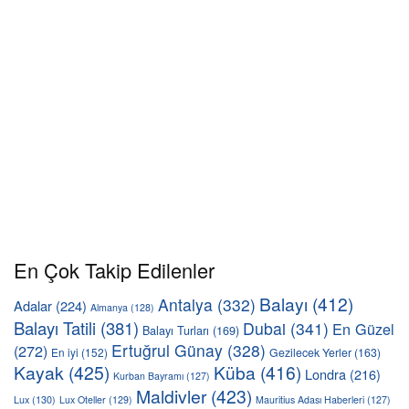
En Çok Takip Edilenler
Balayı
(412)
Antalya
(332)
Adalar
(224)
Almanya
(128)
Balayı Tatili
(381)
Dubai
(341)
En Güzel
Balayı Turları
(169)
Ertuğrul Günay
(328)
(272)
En iyi
(152)
Gezilecek Yerler
(163)
Kayak
(425)
Küba
(416)
Londra
(216)
Kurban Bayramı
(127)
Maldivler
(423)
Lux
(130)
Lux Oteller
(129)
Mauritius Adası Haberleri
(127)