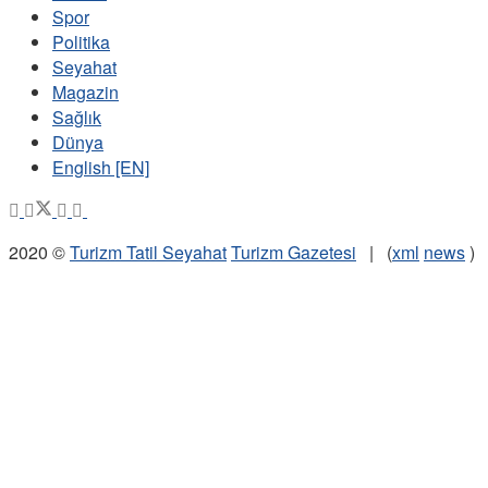
Spor
Politika
Seyahat
Magazin
Sağlık
Dünya
English [EN]
2020 ©
Turizm Tatil Seyahat
Turizm Gazetesi
| (
xml
news
)