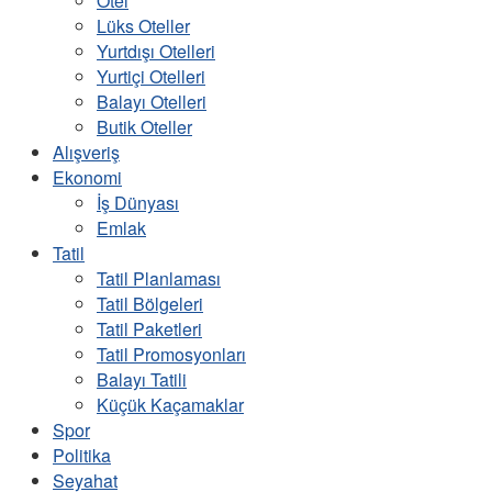
Otel
Lüks Oteller
Yurtdışı Otelleri
Yurtiçi Otelleri
Balayı Otelleri
Butik Oteller
Alışveriş
Ekonomi
İş Dünyası
Emlak
Tatil
Tatil Planlaması
Tatil Bölgeleri
Tatil Paketleri
Tatil Promosyonları
Balayı Tatili
Küçük Kaçamaklar
Spor
Politika
Seyahat