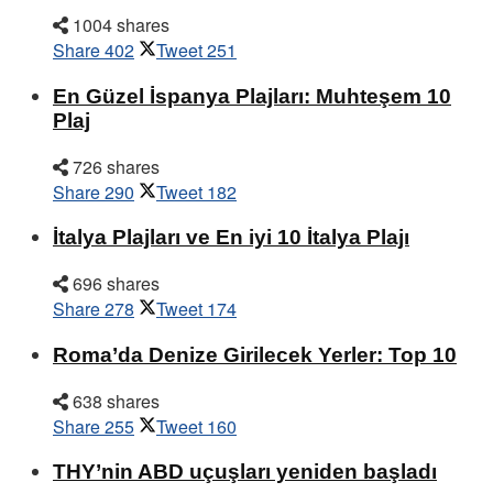
1004 shares
Share
402
Tweet
251
En Güzel İspanya Plajları: Muhteşem 10
Plaj
726 shares
Share
290
Tweet
182
İtalya Plajları ve En iyi 10 İtalya Plajı
696 shares
Share
278
Tweet
174
Roma’da Denize Girilecek Yerler: Top 10
638 shares
Share
255
Tweet
160
THY’nin ABD uçuşları yeniden başladı