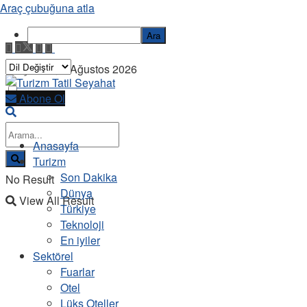
Araç çubuğuna atla
Ara
Perşembe, 6 Ağustos 2026
Abone Ol
Anasayfa
Turizm
Son Dakika
No Result
Dünya
View All Result
Türkiye
Teknoloji
En iyiler
Sektörel
Fuarlar
Otel
Lüks Oteller