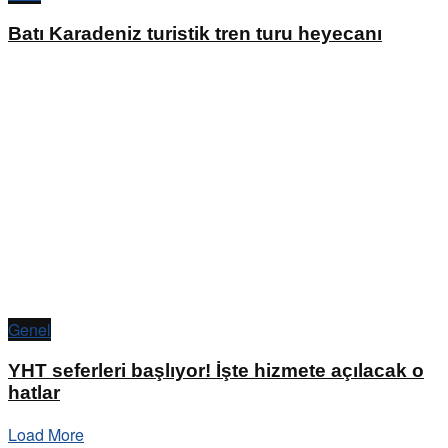
Batı Karadeniz turistik tren turu heyecanı
Genel
YHT seferleri başlıyor! İşte hizmete açılacak o
hatlar
Load More