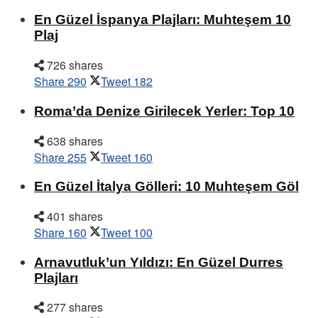
En Güzel İspanya Plajları: Muhteşem 10
Plaj
726 shares
Share
290
Tweet
182
Roma’da Denize Girilecek Yerler: Top 10
638 shares
Share
255
Tweet
160
En Güzel İtalya Gölleri: 10 Muhteşem Göl
401 shares
Share
160
Tweet
100
Arnavutluk’un Yıldızı: En Güzel Durres
Plajları
277 shares