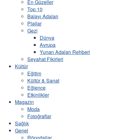
En Güzeller
Top 10
Balayı Adaları
Plajlar
Gezi
Dünya
Avrupa
Yunan Adaları Rehberi
Seyahat Fikirleri
Kültür
Eğitim
Kültür & Sanat
Eğlence
Etkinlikler
Magazin
Moda
Fotoğraflar
Sağlık
Genel
Röportajlar