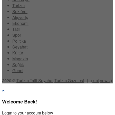
Turizm
Sektörel
Alışveriş
Ekonomi
Tatil
Spor
Politika
Seyahat
Kültür
Magazin
Sağlık
Genel
2020 ©
Turizm Tatil Seyahat
Turizm Gazetesi
| (
xml
news
)
Welcome Back!
Login to your account below