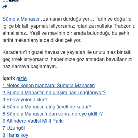
Sümela Manastır
ı, zamanın durduğu yer… Tarih ve doğa ile
iç içe bir tatil yapmak istiyorsanız; rotanıza mutlaka Trabzon’u
almalısınız.. Yeşil ve mavinin bir arada bulunduğu bu şehir
tarihi mekanlarıyla da dikkat çekiyor.
Karadeniz’in güzel havası ve yaylaları ile unutulmaz bir tatil
geçirmek istiyorsanız; haberimize göz atmadan bavullarınızı
hazırlamaya başlamayın.
İçerik
gizle
1
Nefes kesen manzara: Sümela Manastırı
2
Sümela Manastırı’na ulaşım nasıl sağlanıyor?
3
Ebeveynler dikkat!
4
Sümela Manastırı giriş ücreti ne kadar?
5
Sümela Manastırı’ndan sonra nereye gidilir?
6
Altındere Vadisi Milli Parkı
7
Uzungöl
8
Hamsiköy