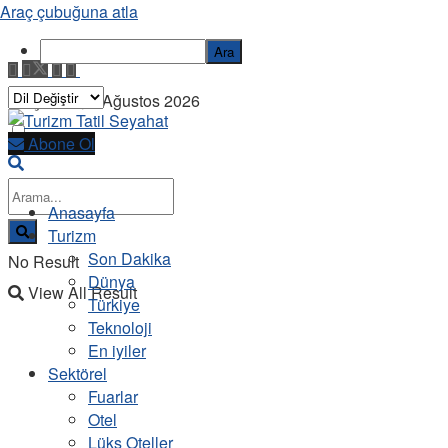
Araç çubuğuna atla
Ara
Perşembe, 6 Ağustos 2026
Abone Ol
Anasayfa
Turizm
Son Dakika
No Result
Dünya
View All Result
Türkiye
Teknoloji
En iyiler
Sektörel
Fuarlar
Otel
Lüks Oteller