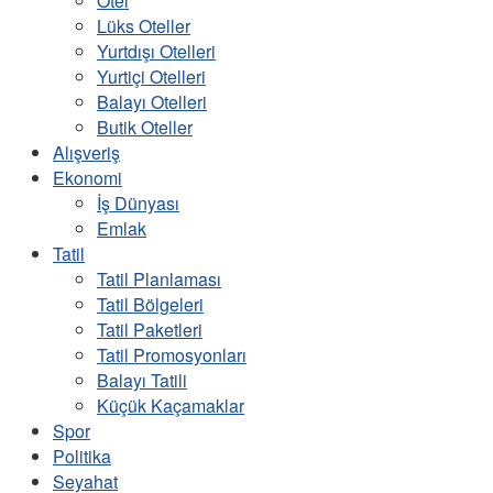
Otel
Lüks Oteller
Yurtdışı Otelleri
Yurtiçi Otelleri
Balayı Otelleri
Butik Oteller
Alışveriş
Ekonomi
İş Dünyası
Emlak
Tatil
Tatil Planlaması
Tatil Bölgeleri
Tatil Paketleri
Tatil Promosyonları
Balayı Tatili
Küçük Kaçamaklar
Spor
Politika
Seyahat