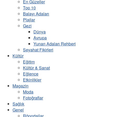
En Güzeller
Top 10
Balayı Adaları
Plajlar
Gezi
Dünya
Avrupa
Yunan Adaları Rehberi
Seyahat Fikirleri
Kültür
Eğitim
Kültür & Sanat
Eğlence
Etkinlikler
Magazin
Moda
Fotoğraflar
Sağlık
Genel
Röportajlar