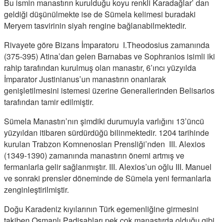
Bu ismin manastırın kurulduğu koyu renkli Karadağlar’ dan
geldiği düşünülmekte ise de Sümela kelimesi buradaki
Meryem tasvirinin siyah rengine bağlanabilmektedir.
Rivayete göre Bizans İmparatoru I.Theodosius zamanında
(375-395) Atina’dan gelen Barnabas ve Sophranios isimli iki
rahip tarafından kurulmuş olan manastır, 6’ıncı yüzyılda
İmparator Justinianus’un manastırın onarılarak
genişletilmesini istemesi üzerine Generallerinden Belisarios
tarafından tamir edilmiştir.
Sümela Manastırı’nın şimdiki durumuyla varlığını 13’üncü
yüzyıldan itibaren sürdürdüğü bilinmektedir. 1204 tarihinde
kurulan Trabzon Komnenosları Prensliği’nden III. Alexios
(1349-1390) zamanında manastırın önemi artmış ve
fermanlarla gelir sağlanmıştır. III. Alexios’un oğlu III. Manuel
ve sonraki prensler döneminde de Sümela yeni fermanlarla
zenginleştirilmiştir.
Doğu Karadeniz kıyılarının Türk egemenliğine girmesini
takiben Osmanlı Padişahları pek çok manastırda olduğu gibi