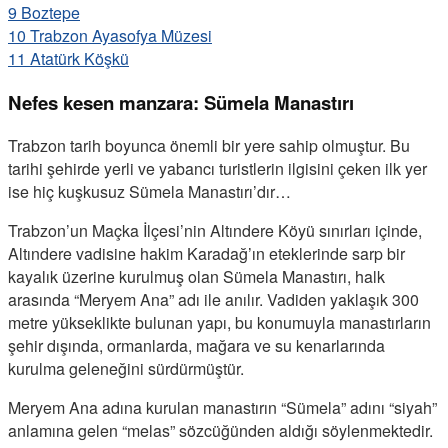
9
Boztepe
10
Trabzon Ayasofya Müzesi
11
Atatürk Köşkü
Nefes kesen manzara: Sümela Manastırı
Trabzon tarih boyunca önemli bir yere sahip olmuştur. Bu
tarihi şehirde yerli ve yabancı turistlerin ilgisini çeken ilk yer
ise hiç kuşkusuz Sümela Manastırı’dır…
Trabzon’un Maçka İlçesi’nin Altındere Köyü sınırları içinde,
Altındere vadisine hakim Karadağ’ın eteklerinde sarp bir
kayalık üzerine kurulmuş olan Sümela Manastırı, halk
arasında “Meryem Ana” adı ile anılır. Vadiden yaklaşık 300
metre yükseklikte bulunan yapı, bu konumuyla manastırların
şehir dışında, ormanlarda, mağara ve su kenarlarında
kurulma geleneğini sürdürmüştür.
Meryem Ana adına kurulan manastırın “Sümela” adını “siyah”
anlamına gelen “melas” sözcüğünden aldığı söylenmektedir.