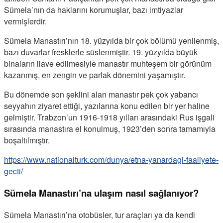
Sümela’nın da haklarını korumuşlar, bazı imtiyazlar
vermişlerdir.
Sümela Manastırı’nın 18. yüzyılda bir çok bölümü yenilenmiş,
bazı duvarlar fresklerle süslenmiştir. 19. yüzyılda büyük
binaların ilave edilmesiyle manastır muhteşem bir görünüm
kazanmış, en zengin ve parlak dönemini yaşamıştır.
Bu dönemde son şeklini alan manastır pek çok yabancı
seyyahın ziyaret ettiği, yazılarına konu edilen bir yer haline
gelmiştir. Trabzon’un 1916-1918 yılları arasındaki Rus işgali
sırasında manastıra el konulmuş, 1923’den sonra tamamıyla
boşaltılmıştır.
https://www.nationalturk.com/dunya/etna-yanardagi-faaliyete-
gecti/
Sümela Manastırı’na ulaşım nasıl sağlanıyor?
Sümela Manastırı’na otobüsler, tur araçları ya da kendi