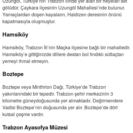
Uzungöl, Türkiye’nin Trabzon ilinde yer alan bir heyelan set
gölüdür. Çaykara ilçesinin Uzungöl Mahallesi’nde bulunur.
Yamaçlardan düşen kayaların, Haldizen deresinin önünü
kapatmasıyla oluşmuştur.
Hamsiköy
Hamsiköy, Trabzon İli’nin Maçka ilçesine bağlı bir mahalledir.
Hamsiköy’e gittiğinizde dillere destan bol fındıklı sütlaçtan
yemeyi ihmal etmeyin.
Boztepe
Boztepe veya Minthrion Dağı, Türkiye’de Trabzon
yakınlarındaki bir tepedir. Trabzon şehir merkezinin 3
kilometre güneydoğusunda yer almaktadır. Değirmendere
Vadisi Boztepe’nin doğusunda yer alır. Boztepe’de dört
kutsal çeşme vardır.
Trabzon Ayasofya Müzesi