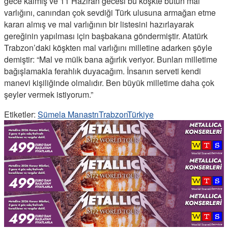
gece kalmış ve 11 Haziran gecesi bu köşkte bütün mal
varlığını, canından çok sevdiği Türk ulusuna armağan etme
kararı almış ve mal varlığının bir listesini hazırlayarak
gereğinin yapılması için başbakana göndermiştir. Atatürk
Trabzon’daki köşkten mal varlığını milletine adarken şöyle
demiştir: “Mal ve mülk bana ağırlık veriyor. Bunları milletime
bağışlamakla ferahlık duyacağım. İnsanın serveti kendi
manevi kişiliğinde olmalıdır. Ben büyük milletime daha çok
şeyler vermek istiyorum.”
Etiketler:
Sümela Manastrı
Trabzon
Türkiye