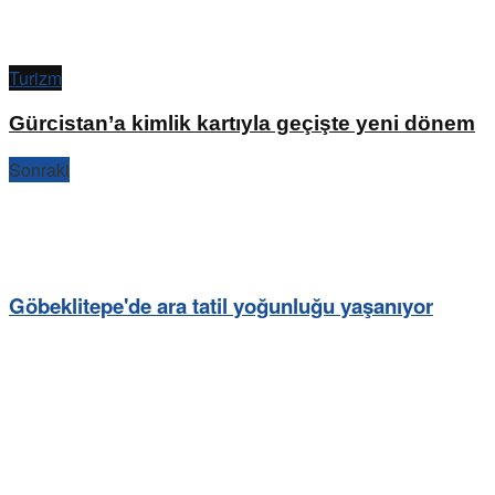
Turizm
Gürcistan’a kimlik kartıyla geçişte yeni dönem
Sonraki
Göbeklitepe'de ara tatil yoğunluğu yaşanıyor