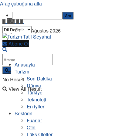
Araç çubuğuna atla
Ara
Perşembe, 6 Ağustos 2026
Abone Ol
Anasayfa
Turizm
Son Dakika
No Result
Dünya
View All Result
Türkiye
Teknoloji
En iyiler
Sektörel
Fuarlar
Otel
Lüks Oteller