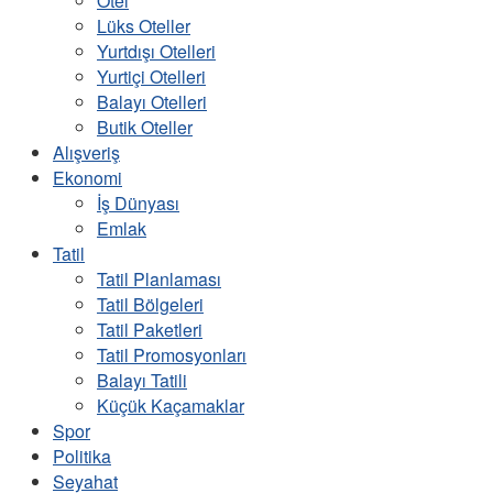
Otel
Lüks Oteller
Yurtdışı Otelleri
Yurtiçi Otelleri
Balayı Otelleri
Butik Oteller
Alışveriş
Ekonomi
İş Dünyası
Emlak
Tatil
Tatil Planlaması
Tatil Bölgeleri
Tatil Paketleri
Tatil Promosyonları
Balayı Tatili
Küçük Kaçamaklar
Spor
Politika
Seyahat