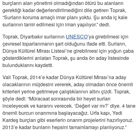
burçların alan yönetimi olmadığından ötürü bu alanların
gerektiği kadar değerlendirilmediğini dile getiren Toprak,
“Surların koruma amaçlı imar planı yoktu. Şu anda iç kale
surlarının tamir edilmesi için imarı yapılıyor.” dedi.
Toprak, Diyarbakır surlarının
UNESCO
’ya girebilmesi için
çevresel toparlanmanın şart olduğunu ifade etti. Surların,
Dünya Kültürel Mirası Listesi’ne girebilmesi için yoğun çaba
gösterdiklerini anlatan Toprak, şu anda ön aday listesinde
bulunduklarını kaydetti.
Vali Toprak, 2014’e kadar Dünya Kültürel Mirası’na aday
olacaklarının müjdesini vererek, aday olmadan önce önemli
kriterleri yerine getirmeye çalıştıklarının altını çizdi. Toprak,
şöyle dedi: “Müracaat sonrasında bir heyet surları
inceleyecek ve kararını verecek. ‘Değeri var mı?’ diye. 4 tane
önemli burcun onarımına başlayacağız. Urfa kapı, Yedi
Kardeş burçları gibi eserlerin onarım projelerini hazırlıyoruz.
2013’e kadar bunların hepsini tamamlamayı planlıyoruz.”