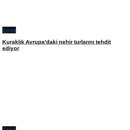
Dünya
Kuraklık Avrupa’daki nehir turlarını tehdit
ediyor
Adalar