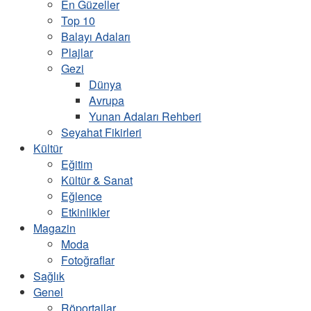
En Güzeller
Top 10
Balayı Adaları
Plajlar
Gezi
Dünya
Avrupa
Yunan Adaları Rehberi
Seyahat Fikirleri
Kültür
Eğitim
Kültür & Sanat
Eğlence
Etkinlikler
Magazin
Moda
Fotoğraflar
Sağlık
Genel
Röportajlar