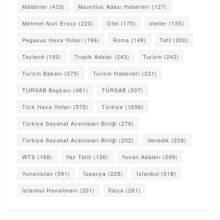
Maldivler
(423)
Mauritius Adası Haberleri
(127)
Mehmet Nuri Ersoy
(223)
Otel
(175)
oteller
(135)
Pegasus Hava Yolları
(196)
Roma
(149)
Tatil
(200)
Tayland
(193)
Tropik Adalar
(243)
Turizm
(242)
Turizm Bakanı
(375)
Turizm Haberleri
(231)
TURSAB Başkanı
(481)
TÜRSAB
(507)
Türk Hava Yolları
(575)
Türkiye
(1656)
Türkiye Seyahat Acentaları Birliği
(279)
Türkiye Seyahat Acentaları Birliği
(202)
Venedik
(226)
WTS
(168)
Yaz Tatili
(136)
Yunan Adaları
(399)
Yunanistan
(591)
İspanya
(229)
İstanbul
(518)
İstanbul Havalimanı
(201)
İtalya
(261)